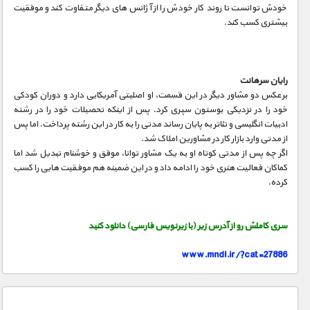
مستند های اختصاصی
خودش توانست تا روند کار خودش را از آژانس های دیگر متفاوت کند و موفقیت
بیشتری کسب کند.
رایان سرهانت
برعکس دو مشاور دیگر در این قسمت٬ او اصلیتی آمریکایی دارد و دوران کودکی
خود را در نزدیکی بوستون سپری کرد. پس از اینکه تحصیلات خود را در رشته
ادبیات انگلیسی و تئاتر به پایان رساند مدتی را به کار در این رشته پرداخت. اما پس
از مدتی وارد بازار کار در مشاورین املاک شد.
اگر چه پس از مدتی کوتاه او به یک مشاور توانا٬ موفق و خوشنام تبدیل شد اما
کماکان فعالیت هنری خود را ادامه داد و در این ضمینه هم موفقیت هایی را کسب
کرده.
سری کاملش رو از آدرس زیر (با زیرنویس فارسی) دانلود کنید
www.mndl.ir/?cat=27886