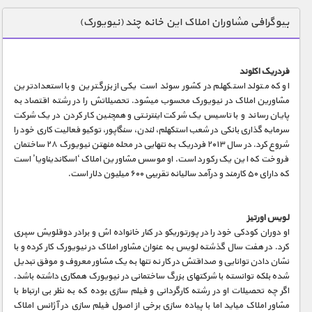
دنیای خوراکی ها
بیوگرافی مشاوران املاک این خانه چند (نیویورک)
زمین شناسی / محیط زیست
سازه/ معماری/ مهندسی
فردریک اکلوند
او که متولد استکهلم در کشور سوئد است یکی از بزرگترین و با استعدادترین
سرگرمی
مشاورین املاک در نیویورک محسوب میشود. تحصیلاتش را در رشته اقتصاد به
شناخت کودکان
پایان رساند و با تاسیس یک شرکت اینترنتی و همچنین کار کردن در یک شرکت
سرمایه گذاری بانکی در شعب استکهلم٬ لندن٬ سنگاپور٬ توکیو فعالیت کاری خود را
طبیعت
شروع کرد. در سال ۲۰۱۳ فردریک به تنهایی در محله منهتن نیویورک ۲۸ ساختمان
فروخت که این یک رکورد است. او موسس مشاورین املاک ‘اسکاندیناویا’ است
علم و فناوری
که دارای ۵۰ کارمند و درآمد سالیانه تقریبی ۶۰۰ میلیون دلار است.
فرهنگ / هنر
کیهان / نجوم
لویس اورتیز
او دوران کودکی خود را در پورتوریکو در کنار خانواده اش و برادر دوقلویش سپری
گردشگری
کرد. در هفت سال گذشته لویس به عنوان مشاور املاک در نیویورک کار کرده و با
نشان دادن توانایی و صداقتش در کار نه تنها به یک مشاور معروف و موفق تبدیل
ماورایی
شده بلکه توانسته با شرکتهای بزرگ ساختمانی در نیویورک همکاری داشته باشد.
مسابقات / ورزشی
اگر چه تحصیلات او در رشته کارگردانی و فیلم سازی بوده که به نظر بی ارتباط با
مشاور املاک میاید اما با پیاده سازی برخی از اصول فیلم سازی در آژانس املاک