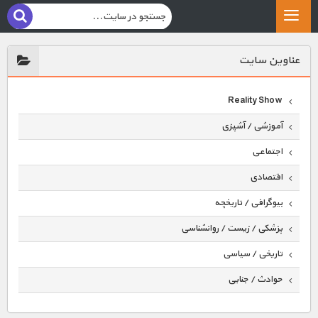
عناوين سايت
Reality Show
آموزشی / آشپزی
اجتماعی
اقتصادی
بیوگرافی / تاریخچه
پزشکی / زیست / روانشناسی
تاریخی / سیاسی
حوادث / جنایی
حیوانات