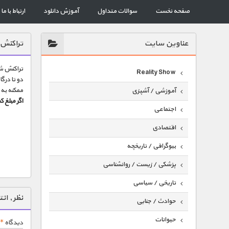
صفحه نخست
سوالات متداول
آموزش دانلود
ارتباط با ما
عناوين سايت
تراکنش 
تراکنش شم
Reality Show
دو تا درگ
ممکنه به 
آموزشی / آشپزی
اگر مبلغ 
اجتماعی
اقتصادی
بیوگرافی / تاریخچه
پزشکی / زیست / روانشناسی
تاریخی / سیاسی
نظر , ان
حوادث / جنایی
حیوانات
دیدگاه
*