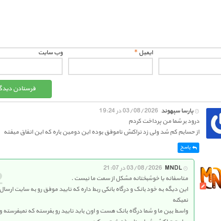
ایمیل
*
وب‌ سایت
پارسا سپهوند
03/08/2026 در 19:24
درود بر شما من پرداخت کردم
از حسابم کم شد ولی زد تراکنش ناموفق بوده این دومین باره که این اتفاق میفته
پاسخ
MNDL
03/08/2026 در 21:07
متاسفانه یا خوشبختانه مشکل از سمت ما نیست .
این دیگه به خود بانک و درگاه بانکی ربط داره که تایید موفق رو به سایت ارسال
نمیکنه
واسط بین ما و شما درگاه بانک هست و اون باید تایید رو بفرسته که نمیفرسته و