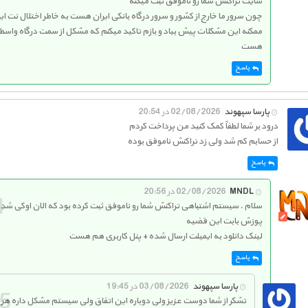
سایت تراکنش شما رو ناموفق ثبت میکنه
چون سرور ما خارج از کشور و سرور درگاه بانکی ایران هست به خاطر اختلال نت ای
ممکنه این مشکلات پیش بیاد و بازم تاکید میکنم که مشکل از سمت درگاه واسط
هست
پاسخ
پارسا سپهوند
02/08/2026 در 20:54
درود بر شما لطفاً کمک کنید من پرداخت کردم
از حسابم کم شد ولی زد تراکنش ناموفق بوده
پاسخ
MNDL
02/08/2026 در 20:56
سلام . سیستم اشتباهی تراکنش شما رو ناموفق ثبت کرده بود که الان اوکی شد
پوزش بابت این قضیه
لینک دانلود به ایمیلت ارسال شده + پنل کاربری هم هست
پاسخ
پارسا سپهوند
03/08/2026 در 19:45