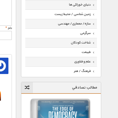
دنیای خوراکی ها
زمین شناسی / محیط زیست
سازه/ معماری/ مهندسی
نام
*
سرگرمی
شناخت کودکان
طبیعت
علم و فناوری
فرهنگ / هنر
کیهان / نجوم
مطالب تصادفي
گردشگری
ماورایی
مسابقات / ورزشی