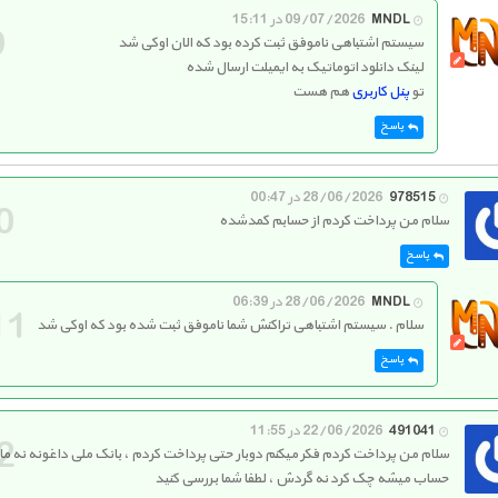
MNDL
09/07/2026 در 15:11
سیستم اشتباهی ناموفق ثبت کرده بود که الان اوکی شد
لینک دانلود اتوماتیک به ایمیلت ارسال شده
تو
پنل کاربری
هم هست
پاسخ
978515
28/06/2026 در 00:47
سلام من پرداخت کردم از حسابم کمدشده
پاسخ
MNDL
28/06/2026 در 06:39
سلام . سیستم اشتباهی تراکنش شما ناموفق ثبت شده بود که اوکی شد
پاسخ
491041
22/06/2026 در 11:55
سلام من پرداخت کردم فکر میکنم دوبار حتی پرداخت کردم ، بانک ملی داغونه نه ما
حساب میشه چک کرد نه گردش ، لطفا شما بررسی کنید