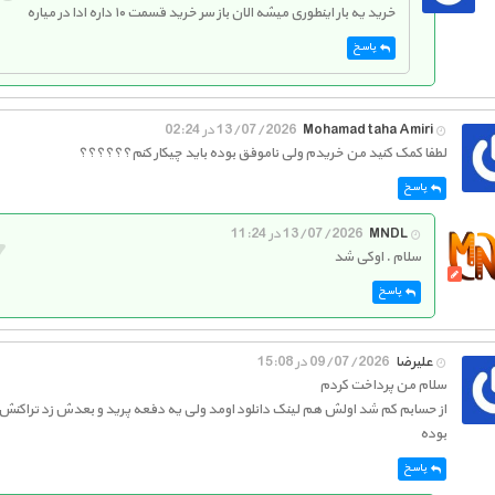
خرید یه بار اینطوری میشه الان باز سر خرید قسمت ۱۰ داره ادا در میاره
پاسخ
Mohamad taha Amiri
13/07/2026 در 02:24
لطفا کمک کنید من خریدم ولی ناموفق بوده باید چیکار کنم؟؟؟؟؟؟
پاسخ
MNDL
13/07/2026 در 11:24
سلام . اوکی شد
پاسخ
علیرضا
09/07/2026 در 15:08
سلام من پرداخت کردم
از حسابم کم شد اولش هم لینک دانلود اومد ولی یه دفعه پرید و بعدش زد تراکنش
بوده
پاسخ