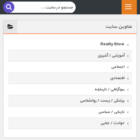
عناوين سايت
Reality Show
آموزشی / آشپزی
اجتماعی
اقتصادی
بیوگرافی / تاریخچه
پزشکی / زیست / روانشناسی
تاریخی / سیاسی
حوادث / جنایی
حیوانات