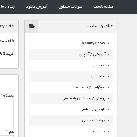
صفحه نخست
سوالات متداول
آموزش دانلود
ارتباط با ما
عناوين سايت
my ride
19 قسمت pimp my ride
Reality Show
خرید DVD
آموزشی / آشپزی
اجتماعی
اقتصادی
بیوگرافی / تاریخچه
دیدگاه
*
پزشکی / زیست / روانشناسی
تاریخی / سیاسی
حوادث / جنایی
حیوانات
نام
*