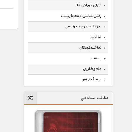
دنیای خوراکی ها
زمین شناسی / محیط زیست
سازه/ معماری/ مهندسی
سرگرمی
شناخت کودکان
طبیعت
علم و فناوری
فرهنگ / هنر
کیهان / نجوم
مطالب تصادفي
گردشگری
ماورایی
مسابقات / ورزشی