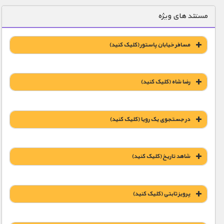
دنیای خوراکی ها
مستند های ویژه
زمین شناسی / محیط زیست
سازه/ معماری/ مهندسی
مسافر خیابان پاستور (کليک کنيد)
سرگرمی
شناخت کودکان
رضا شاه (کليک کنيد)
طبیعت
4000 تومان – دانلود قسمت 2 تا 11 (افزودن به سبد خريد)
علم و فناوری
در جستجوی یک رویا (کليک کنيد)
1900 تومان – خرید لینک دانلود (افزودن به سبد خريد)
فرهنگ / هنر
کیهان / نجوم
شاهد تاریخ (کليک کنيد)
گردشگری
ماورایی
پرویز ثابتی (کليک کنيد)
3000 تومان – دانلود تمام قسمت ها (افزودن به سبد خريد)
مسابقات / ورزشی