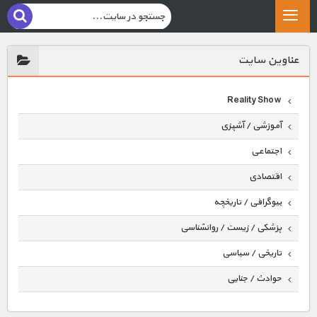
عناوين سايت
Reality Show
آموزشی / آشپزی
اجتماعی
اقتصادی
بیوگرافی / تاریخچه
پزشکی / زیست / روانشناسی
تاریخی / سیاسی
حوادث / جنایی
حیوانات