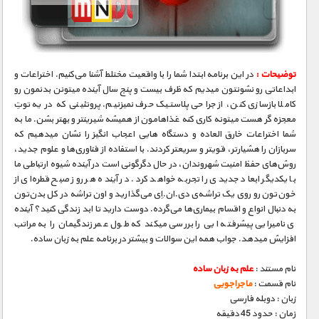
مستند های اختصاصی
توضیحات :
در این برنامه ابتدا شما را با واقعیت مختلط آشنا می‌کنیم. اختراعات و
ابداعاتی رو نشونتون میدیم که ظرف بیست و پنج سال آینده میتونن بدنمون رو
کاملا بازسازی کنن، از جراحی پلاستیک حرف نمیزنیم. پروتئینی که در یه توتِ
معجزه ‮گر هست میتونه کاری کنه غذاهامون از همیشه شیرینتر و بهتر بشن. ما به
شما اختراعات خارق­ العاده و دستگاه­ هایی اعجاب­ انگیز را نشان می­دهیم که
سربازان را هشیارتر، قوی­تر و سریعتر کردند. با استفاده از فناوری‌ها و علوم جدید،
روش‌های حفظ امنیت شهروندان، در حال دگرگونی است در آینده شیوه ارتباطی ما
با یکدیگر ابعاد جدیدی را تجربه خواهد کرد. در آینده هر روز صبح قطره‌ای از
خون‌تون رو روی یک تراشه‌ی دی.ان.اِی می‌گذارید و اون تراشه در کل بدن‌تون
به دنبال انواع و اقسام بیماری‌ها می‌گرده. دوست دارید تا ابد زندگی کنید؟ آینده
­ی نامیرایی پیشرفت­ه ایی را بررسی می­کند که طول عمر زندگی­مان را به مراتب
افزایش می­دهد. جواب همه این سوالات و بیشتر در برنامه علم به زبان ساده.
نام مستند :
علم به زبان ساده
نام قسمت :
ماجراجویی
زبان : دوبله فارسی
زمان : حدود 45 دقیقه