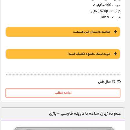
حجم : 190 مگابایت
کیفیت : 576p (عالی)
فرمت : MKV
خلاصه داستان این قسمت
خريد لينک دانلود (کليک کنيد)
1900 تومان – خريد لينک دانلود (افزودن به سبد خريد)
13 سال قبل
ادامه مطلب
علم به زبان ساده با دوبله فارسی – بازی