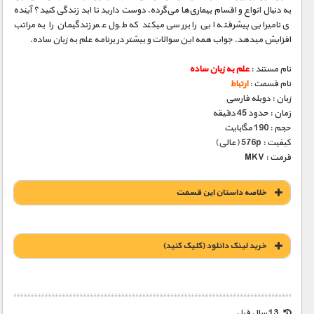
به دنبال انواع و اقسام بیماری‌ها می‌گرده. دوست دارید تا ابد زندگی کنید؟ آینده
­ی نامیرایی پیشرفت­ه ایی را بررسی می­کند که طول عمر زندگی­مان را به مراتب
افزایش می­دهد. جواب همه این سوالات و بیشتر در برنامه علم به زبان ساده.
نام مستند :
علم به زبان ساده
نام قسمت :
ارتباط
زبان : دوبله فارسی
زمان : حدود 45 دقیقه
حجم : 190 مگابایت
کیفیت : 576p (عالی)
فرمت : MKV
خلاصه داستان این قسمت
خريد لينک دانلود (کليک کنيد)
1900 تومان – خريد لينک دانلود (افزودن به سبد خريد)
13 سال قبل