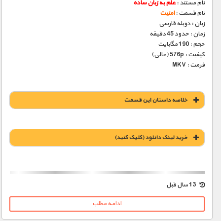
نام مستند :
علم به زبان ساده
نام قسمت :
امنیت
زبان : دوبله فارسی
زمان : حدود 45 دقیقه
حجم : 190 مگابایت
کیفیت : 576p (عالی)
فرمت : MKV
خلاصه داستان این قسمت
خريد لينک دانلود (کليک کنيد)
1900 تومان – خريد لينک دانلود (افزودن به سبد خريد)
13 سال قبل
ادامه مطلب