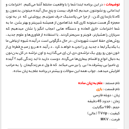
توضیحات :
در این برنامه ابتدا شما را با واقعیت مختلط آشنا می‌کنیم. اختراعات و
ابداعاتی رو نشونتون میدیم که ظرف بیست و پنج سال آینده میتونن بدنمون رو
کاملا بازسازی کنن، از جراحی پلاستیک حرف نمیزنیم. پروتئینی که در یه توتِ
معجزه ‮گر هست میتونه کاری کنه غذاهامون از همیشه شیرینتر و بهتر بشن. ما به
شما اختراعات خارق­ العاده و دستگاه­ هایی اعجاب­ انگیز را نشان می­دهیم که
سربازان را هشیارتر، قوی­تر و سریعتر کردند. با استفاده از فناوری‌ها و علوم جدید،
روش‌های حفظ امنیت شهروندان، در حال دگرگونی است در آینده شیوه ارتباطی ما
با یکدیگر ابعاد جدیدی را تجربه خواهد کرد. در آینده هر روز صبح قطره‌ای از
خون‌تون رو روی یک تراشه‌ی دی.ان.اِی می‌گذارید و اون تراشه در کل بدن‌تون
به دنبال انواع و اقسام بیماری‌ها می‌گرده. دوست دارید تا ابد زندگی کنید؟ آینده
­ی نامیرایی پیشرفت­ه ایی را بررسی می­کند که طول عمر زندگی­مان را به مراتب
افزایش می­دهد. جواب همه این سوالات و بیشتر در برنامه علم به زبان ساده.
نام مستند :
علم به زبان ساده
نام قسمت :
بازی
زبان : دوبله فارسی
زمان : حدود 45 دقیقه
حجم : 190 مگابایت
کیفیت : TVrip (عالی)
فرمت : MKV