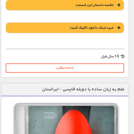
خلاصه داستان این قسمت
خريد لينک دانلود (کليک کنيد)
1900 تومان – خريد لينک دانلود (افزودن به سبد خريد)
13 سال قبل
ادامه مطلب
علم به زبان ساده با دوبله فارسی – ابر انسان