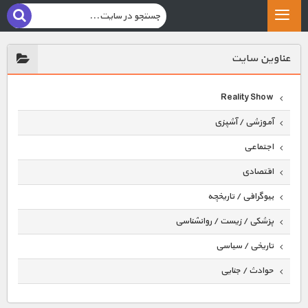
عناوين سايت
Reality Show
آموزشی / آشپزی
اجتماعی
اقتصادی
بیوگرافی / تاریخچه
پزشکی / زیست / روانشناسی
تاریخی / سیاسی
حوادث / جنایی
حیوانات