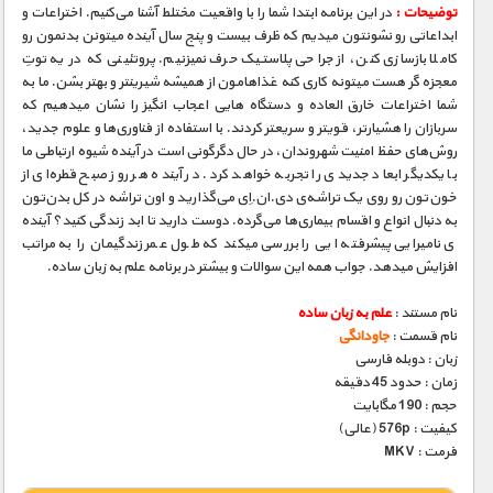
توضیحات :
در این برنامه ابتدا شما را با واقعیت مختلط آشنا می‌کنیم. اختراعات و
ابداعاتی رو نشونتون میدیم که ظرف بیست و پنج سال آینده میتونن بدنمون رو
کاملا بازسازی کنن، از جراحی پلاستیک حرف نمیزنیم. پروتئینی که در یه توتِ
معجزه ‮گر هست میتونه کاری کنه غذاهامون از همیشه شیرینتر و بهتر بشن. ما به
شما اختراعات خارق­ العاده و دستگاه­ هایی اعجاب­ انگیز را نشان می­دهیم که
سربازان را هشیارتر، قوی­تر و سریعتر کردند. با استفاده از فناوری‌ها و علوم جدید،
روش‌های حفظ امنیت شهروندان، در حال دگرگونی است در آینده شیوه ارتباطی ما
با یکدیگر ابعاد جدیدی را تجربه خواهد کرد. در آینده هر روز صبح قطره‌ای از
خون‌تون رو روی یک تراشه‌ی دی.ان.اِی می‌گذارید و اون تراشه در کل بدن‌تون
به دنبال انواع و اقسام بیماری‌ها می‌گرده. دوست دارید تا ابد زندگی کنید؟ آینده
­ی نامیرایی پیشرفت­ه ایی را بررسی می­کند که طول عمر زندگی­مان را به مراتب
افزایش می­دهد. جواب همه این سوالات و بیشتر در برنامه علم به زبان ساده.
نام مستند :
علم به زبان ساده
نام قسمت :
جاودانگی
زبان : دوبله فارسی
زمان : حدود 45 دقیقه
حجم : 190 مگابایت
کیفیت : 576p (عالی)
فرمت : MKV