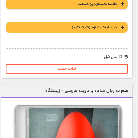
خلاصه داستان این قسمت
خريد لينک دانلود (کليک کنيد)
1900 تومان – خريد لينک دانلود (افزودن به سبد خريد)
13 سال قبل
ادامه مطلب
علم به زبان ساده با دوبله فارسی – زیستگاه