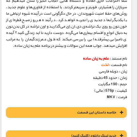
شما اختراعات خارق­ العاده و دستگاه­ هایی اعجاب­ انگیز را نشان می­دهیم که
سربازان را هشیارتر، قوی­تر و سریعتر کردند. با استفاده از فناوری‌ها و علوم جدید،
روش‌های حفظ امنیت شهروندان، در حال دگرگونی است در آینده شیوه ارتباطی ما
با یکدیگر ابعاد جدیدی را تجربه خواهد کرد. در آینده هر روز صبح قطره‌ای از
خون‌تون رو روی یک تراشه‌ی دی.ان.اِی می‌گذارید و اون تراشه در کل بدن‌تون
به دنبال انواع و اقسام بیماری‌ها می‌گرده. دوست دارید تا ابد زندگی کنید؟ آینده
­ی نامیرایی پیشرفت­ه ایی را بررسی می­کند که طول عمر زندگی­مان را به مراتب
افزایش می­دهد. جواب همه این سوالات و بیشتر در برنامه علم به زبان ساده.
نام مستند :
علم به زبان ساده
نام قسمت :
لذت
زبان : دوبله فارسی
زمان : حدود 45 دقیقه
حجم : 190 مگابایت
کیفیت : 576p (عالی)
فرمت : MKV
خلاصه داستان این قسمت
خريد لينک دانلود (کليک کنيد)