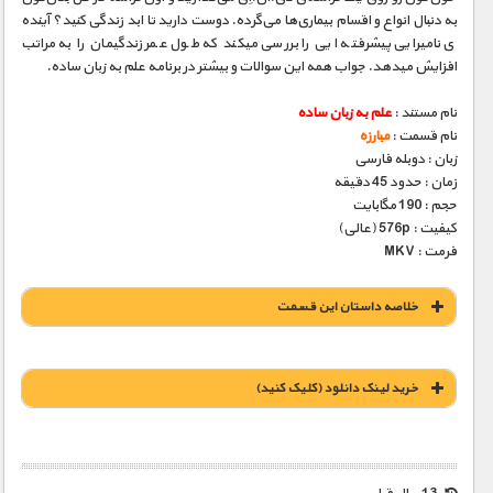
به دنبال انواع و اقسام بیماری‌ها می‌گرده. دوست دارید تا ابد زندگی کنید؟ آینده
­ی نامیرایی پیشرفت­ه ایی را بررسی می­کند که طول عمر زندگی­مان را به مراتب
افزایش می­دهد. جواب همه این سوالات و بیشتر در برنامه علم به زبان ساده.
نام مستند :
علم به زبان ساده
نام قسمت :
مبارزه
زبان : دوبله فارسی
زمان : حدود 45 دقیقه
حجم : 190 مگابایت
کیفیت : 576p (عالی)
فرمت : MKV
خلاصه داستان این قسمت
خريد لينک دانلود (کليک کنيد)
1900 تومان – خريد لينک دانلود (افزودن به سبد خريد)