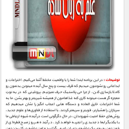
توضیحات :
در این برنامه ابتدا شما را با واقعیت مختلط آشنا می‌کنیم. اختراعات و
ابداعاتی رو نشونتون میدیم که ظرف بیست و پنج سال آینده میتونن بدنمون رو
کاملا بازسازی کنن، از جراحی پلاستیک حرف نمیزنیم. پروتئینی که در یه توتِ
معجزه ‮گر هست میتونه کاری کنه غذاهامون از همیشه شیرینتر و بهتر بشن. ما به
شما اختراعات خارق­ العاده و دستگاه­ هایی اعجاب­ انگیز را نشان می­دهیم که
سربازان را هشیارتر، قوی­تر و سریعتر کردند. با استفاده از فناوری‌ها و علوم جدید،
روش‌های حفظ امنیت شهروندان، در حال دگرگونی است در آینده شیوه ارتباطی ما
با یکدیگر ابعاد جدیدی را تجربه خواهد کرد. در آینده هر روز صبح قطره‌ای از
خون‌تون رو روی یک تراشه‌ی دی.ان.اِی می‌گذارید و اون تراشه در کل بدن‌تون