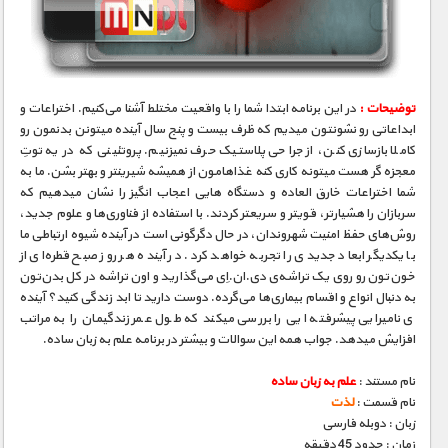
توضیحات :
در این برنامه ابتدا شما را با واقعیت مختلط آشنا می‌کنیم. اختراعات و
ابداعاتی رو نشونتون میدیم که ظرف بیست و پنج سال آینده میتونن بدنمون رو
کاملا بازسازی کنن، از جراحی پلاستیک حرف نمیزنیم. پروتئینی که در یه توتِ
معجزه ‮گر هست میتونه کاری کنه غذاهامون از همیشه شیرینتر و بهتر بشن. ما به
شما اختراعات خارق­ العاده و دستگاه­ هایی اعجاب­ انگیز را نشان می­دهیم که
سربازان را هشیارتر، قوی­تر و سریعتر کردند. با استفاده از فناوری‌ها و علوم جدید،
روش‌های حفظ امنیت شهروندان، در حال دگرگونی است در آینده شیوه ارتباطی ما
با یکدیگر ابعاد جدیدی را تجربه خواهد کرد. در آینده هر روز صبح قطره‌ای از
خون‌تون رو روی یک تراشه‌ی دی.ان.اِی می‌گذارید و اون تراشه در کل بدن‌تون
به دنبال انواع و اقسام بیماری‌ها می‌گرده. دوست دارید تا ابد زندگی کنید؟ آینده
­ی نامیرایی پیشرفت­ه ایی را بررسی می­کند که طول عمر زندگی­مان را به مراتب
افزایش می­دهد. جواب همه این سوالات و بیشتر در برنامه علم به زبان ساده.
نام مستند :
علم به زبان ساده
نام قسمت :
لذت
زبان : دوبله فارسی
زمان : حدود 45 دقیقه