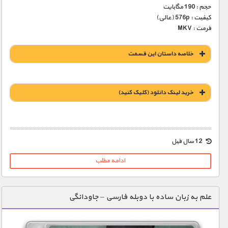
حجم : 190 مگابایت
کیفیت : 576p (عالی)
فرمت : MKV
خلاصه داستان این قسمت
خريد لينک دانلود (کليک کنيد)
1900 تومان – خريد لينک دانلود (افزودن به سبد خريد)
12 سال قبل
ادامه مطلب
علم به زبان ساده با دوبله فارسی – جاودانگی