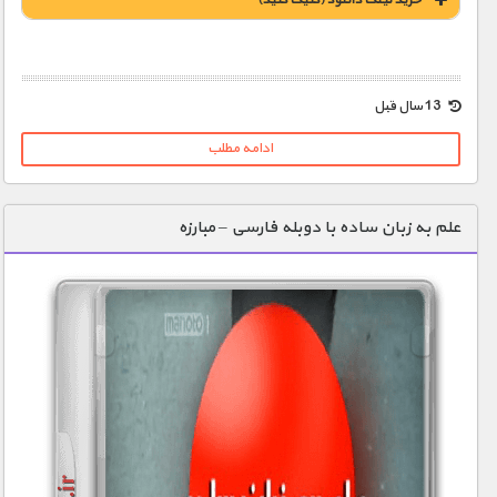
خريد لينک دانلود (کليک کنيد)
1900 تومان – خريد لينک دانلود (افزودن به سبد خريد)
13 سال قبل
ادامه مطلب
علم به زبان ساده با دوبله فارسی – مبارزه