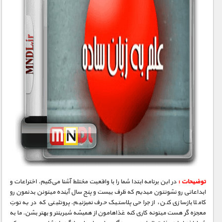
توضیحات :
در این برنامه ابتدا شما را با واقعیت مختلط آشنا می‌کنیم. اختراعات و
ابداعاتی رو نشونتون میدیم که ظرف بیست و پنج سال آینده میتونن بدنمون رو
کاملا بازسازی کنن، از جراحی پلاستیک حرف نمیزنیم. پروتئینی که در یه توتِ
معجزه ‮گر هست میتونه کاری کنه غذاهامون از همیشه شیرینتر و بهتر بشن. ما به