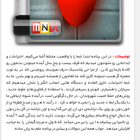
توضیحات :
در این برنامه ابتدا شما را با واقعیت مختلط آشنا می‌کنیم. اختراعات و
ابداعاتی رو نشونتون میدیم که ظرف بیست و پنج سال آینده میتونن بدنمون رو
کاملا بازسازی کنن، از جراحی پلاستیک حرف نمیزنیم. پروتئینی که در یه توتِ
معجزه ‮گر هست میتونه کاری کنه غذاهامون از همیشه شیرینتر و بهتر بشن. ما به
شما اختراعات خارق­ العاده و دستگاه­ هایی اعجاب­ انگیز را نشان می­دهیم که
سربازان را هشیارتر، قوی­تر و سریعتر کردند. با استفاده از فناوری‌ها و علوم جدید،
روش‌های حفظ امنیت شهروندان، در حال دگرگونی است در آینده شیوه ارتباطی ما
با یکدیگر ابعاد جدیدی را تجربه خواهد کرد. در آینده هر روز صبح قطره‌ای از
خون‌تون رو روی یک تراشه‌ی دی.ان.اِی می‌گذارید و اون تراشه در کل بدن‌تون
به دنبال انواع و اقسام بیماری‌ها می‌گرده. دوست دارید تا ابد زندگی کنید؟ آینده
­ی نامیرایی پیشرفت­ه ایی را بررسی می­کند که طول عمر زندگی­مان را به مراتب
افزایش می­دهد. جواب همه این سوالات و بیشتر در برنامه علم به زبان ساده.