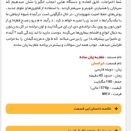
شما اختراعات خارق­ العاده و دستگاه­ هایی اعجاب­ انگیز را نشان می­دهیم که
سربازان را هشیارتر، قوی­تر و سریعتر کردند. با استفاده از فناوری‌ها و علوم جدید،
روش‌های حفظ امنیت شهروندان، در حال دگرگونی است در آینده شیوه ارتباطی ما
با یکدیگر ابعاد جدیدی را تجربه خواهد کرد. در آینده هر روز صبح قطره‌ای از
خون‌تون رو روی یک تراشه‌ی دی.ان.اِی می‌گذارید و اون تراشه در کل بدن‌تون
به دنبال انواع و اقسام بیماری‌ها می‌گرده. دوست دارید تا ابد زندگی کنید؟ آینده
­ی نامیرایی پیشرفت­ه ایی را بررسی می­کند که طول عمر زندگی­مان را به مراتب
افزایش می­دهد. جواب همه این سوالات و بیشتر در برنامه علم به زبان ساده.
نام مستند :
علم به زبان ساده
نام قسمت :
ابر انسان
زبان : دوبله فارسی
زمان : حدود 45 دقیقه
حجم : 190 مگابایت
کیفیت : 576p (عالی)
فرمت : MKV
خلاصه داستان این قسمت