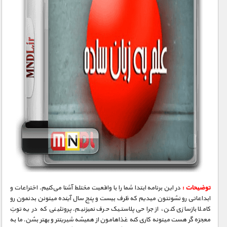
توضیحات :
در این برنامه ابتدا شما را با واقعیت مختلط آشنا می‌کنیم. اختراعات و
ابداعاتی رو نشونتون میدیم که ظرف بیست و پنج سال آینده میتونن بدنمون رو
کاملا بازسازی کنن، از جراحی پلاستیک حرف نمیزنیم. پروتئینی که در یه توتِ
معجزه ‮گر هست میتونه کاری کنه غذاهامون از همیشه شیرینتر و بهتر بشن. ما به