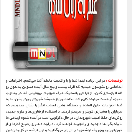
توضیحات :
در این برنامه ابتدا شما را با واقعیت مختلط آشنا می‌کنیم. اختراعات و
ابداعاتی رو نشونتون میدیم که ظرف بیست و پنج سال آینده میتونن بدنمون رو
کاملا بازسازی کنن، از جراحی پلاستیک حرف نمیزنیم. پروتئینی که در یه توتِ
معجزه ‮گر هست میتونه کاری کنه غذاهامون از همیشه شیرینتر و بهتر بشن. ما به
شما اختراعات خارق­ العاده و دستگاه­ هایی اعجاب­ انگیز را نشان می­دهیم که
سربازان را هشیارتر، قوی­تر و سریعتر کردند. با استفاده از فناوری‌ها و علوم جدید،
روش‌های حفظ امنیت شهروندان، در حال دگرگونی است در آینده شیوه ارتباطی ما
با یکدیگر ابعاد جدیدی را تجربه خواهد کرد. در آینده هر روز صبح قطره‌ای از
خون‌تون رو روی یک تراشه‌ی دی.ان.اِی می‌گذارید و اون تراشه در کل بدن‌تون