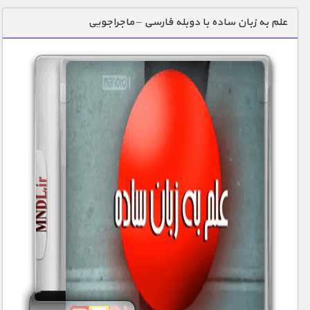
دنیای خوراکی ها
علم به زبان ساده با دوبله فارسی – ماجراجویی
زمین شناسی / محیط زیست
سازه/ معماری/ مهندسی
سرگرمی
شناخت کودکان
طبیعت
علم و فناوری
فرهنگ / هنر
کیهان / نجوم
گردشگری
ماورایی
مسابقات / ورزشی