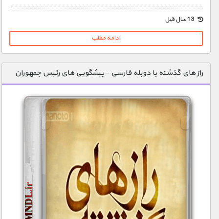
1900 تومان – خريد لينک دانلود (افزودن به سبد خريد)
13 سال قبل
ادامه مطلب
راز های گذشته با دوبله فارسی – پیشگویی های رئیس جمهوران