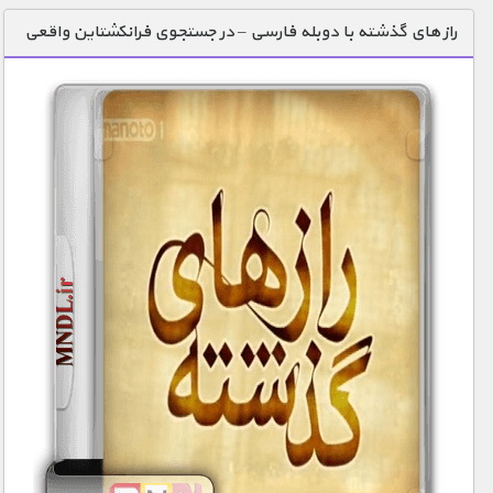
راز های گذشته با دوبله فارسی – در جستجوی فرانکشتاین واقعی