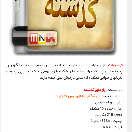
توضیحات :
از نوستراداموس تا داوینچی تا انجیل، این مجموعه حیرت انگیزترین
پیشگویان و پیشگوییها، نشانه­ ها و شگفتیها رو بررسی میکنه و در پی رمزها و
سرنخهای پنهانی میگرده که سعی در پیش بینی آینده دارند
نام مستند :
راز های گذشته
نام این قسمت :
پیشگویی های رئیس جمهوران
زبان : دوبله فارسی
زمان : حدود 45 دقیقه
حجم : 218 مگابایت
کیفیت : 576p (عالی)
فرمت : MKV