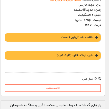
زبان : دوبله فارسی
زمان : حدود 45 دقیقه
حجم : 218 مگابایت
کیفیت : 576p (عالی)
فرمت : MKV
خلاصه داستان این قسمت
خريد لينک دانلود (کليک کنيد)
1900 تومان – خريد لينک دانلود (افزودن به سبد خريد)
13 سال قبل
ادامه مطلب
راز های گذشته با دوبله فارسی – کیمیا گری و سنگ فیلسوفان