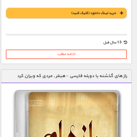
خريد لينک دانلود (کليک کنيد)
1900 تومان – خريد لينک دانلود (افزودن به سبد خريد)
13 سال قبل
ادامه مطلب
راز های گذشته با دوبله فارسی – هیتلر , مردی که ویران کرد