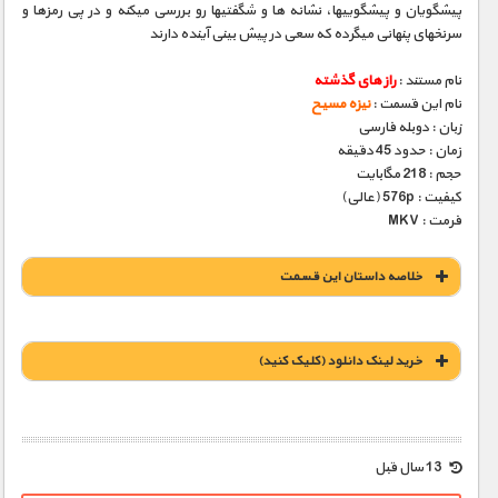
پیشگویان و پیشگوییها، نشانه­ ها و شگفتیها رو بررسی میکنه و در پی رمزها و
سرنخهای پنهانی میگرده که سعی در پیش بینی آینده دارند
نام مستند :
راز های گذشته
نام این قسمت :
نیزه مسیح
زبان : دوبله فارسی
زمان : حدود 45 دقیقه
حجم : 218 مگابایت
کیفیت : 576p (عالی)
فرمت : MKV
خلاصه داستان این قسمت
خريد لينک دانلود (کليک کنيد)
1900 تومان – خريد لينک دانلود (افزودن به سبد خريد)
13 سال قبل