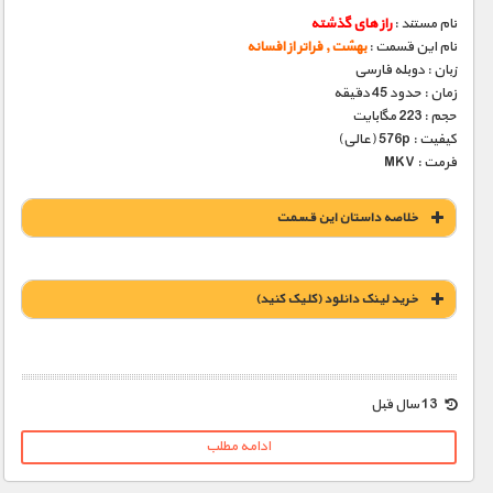
نام مستند :
راز های گذشته
نام این قسمت :
بهشت , فراتر از افسانه
زبان : دوبله فارسی
زمان : حدود 45 دقیقه
حجم : 223 مگابایت
کیفیت : 576p (عالی)
فرمت : MKV
خلاصه داستان این قسمت
خريد لينک دانلود (کليک کنيد)
1900 تومان – خريد لينک دانلود (افزودن به سبد خريد)
13 سال قبل
ادامه مطلب