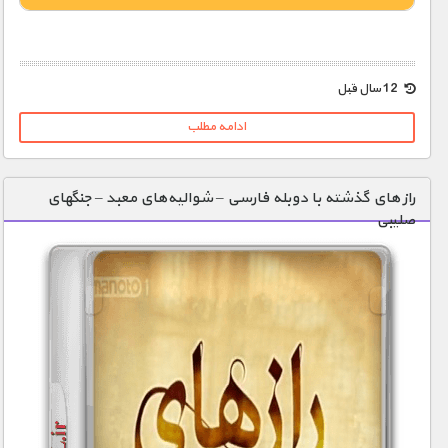
1900 تومان – خريد لينک دانلود (افزودن به سبد خريد)
12 سال قبل
ادامه مطلب
راز های گذشته با دوبله فارسی – شوالیه‌های معبد – جنگهای
صلیبی