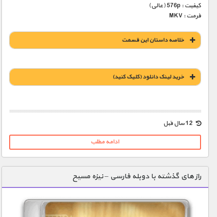
کیفیت : 576p (عالی)
فرمت : MKV
خلاصه داستان این قسمت
خريد لينک دانلود (کليک کنيد)
1900 تومان – خريد لينک دانلود (افزودن به سبد خريد)
12 سال قبل
ادامه مطلب
راز های گذشته با دوبله فارسی – نیزه مسیح