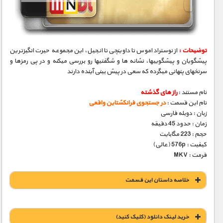
توضیحات :
از نوستراداموس تا داوینچی تا انجیل، این مجموعه حیرت انگیزترین
پیشگویان و پیشگوییها، نشانه­ ها و شگفتیها رو بررسی میکنه و در پی رمزها و
سرنخهای پنهانی میگرده که سعی در پیش بینی آینده دارند
نام مستند :
راز های گذشته
نام این قسمت :
در جستجوی فرانکشتاین واقعی
زبان : دوبله فارسی
زمان : حدود 45 دقیقه
حجم : 223 مگابایت
کیفیت : 576p (عالی)
فرمت : MKV
خلاصه داستان این قسمت
خريد لينک دانلود (کليک کنيد)