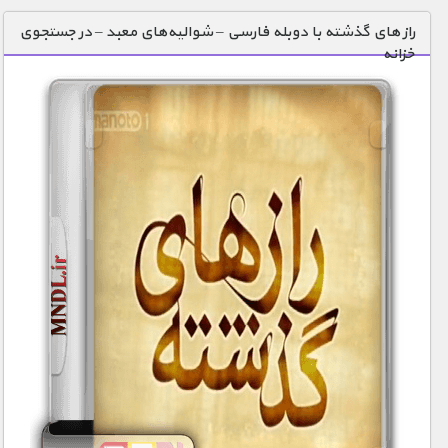
دنیای خوراکی ها
راز های گذشته با دوبله فارسی – شوالیه‌های معبد – در جستجوی
خزانه
زمین شناسی / محیط زیست
سازه/ معماری/ مهندسی
سرگرمی
شناخت کودکان
طبیعت
علم و فناوری
فرهنگ / هنر
کیهان / نجوم
گردشگری
ماورایی
مسابقات / ورزشی