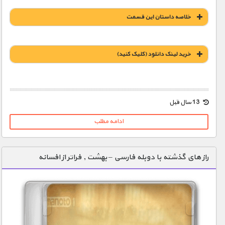
خلاصه داستان این قسمت
خريد لينک دانلود (کليک کنيد)
1900 تومان – خريد لينک دانلود (افزودن به سبد خريد)
13 سال قبل
ادامه مطلب
راز های گذشته با دوبله فارسی – بهشت , فراتر از افسانه