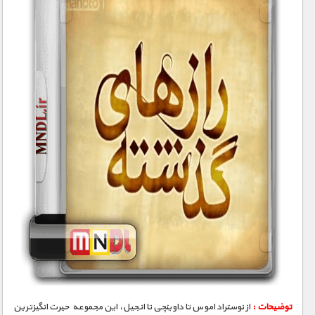
توضیحات :
از نوستراداموس تا داوینچی تا انجیل، این مجموعه حیرت انگیزترین