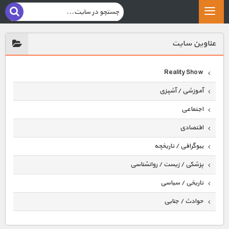
عناوين سايت
Reality Show
آموزشی / آشپزی
اجتماعی
اقتصادی
بیوگرافی / تاریخچه
پزشکی / زیست / روانشناسی
تاریخی / سیاسی
حوادث / جنایی
حیوانات