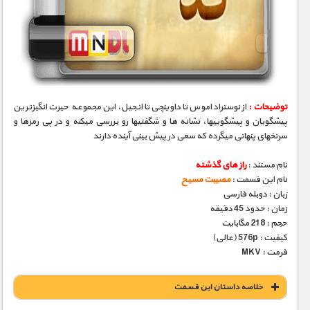
توضیحات :
از نوستراداموس تا داوینچی تا انجیل، این مجموعه حیرت انگیزترین
پیشگویان و پیشگوییها، نشانه­ ها و شگفتیها رو بررسی میکنه و در پی رمزها و
سرنخهای پنهانی میگرده که سعی در پیش بینی آینده دارند
نام مستند :
راز های گذشته
نام این قسمت :
مصیبت مسیح
زبان : دوبله فارسی
زمان : حدود 45 دقیقه
حجم : 218 مگابایت
کیفیت : 576p (عالی)
فرمت : MKV
خلاصه داستان این قسمت