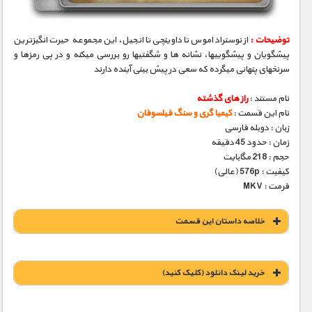
توضیحات :
از نوستراداموس تا داوینچی تا انجیل، این مجموعه حیرت انگیزترین
پیشگویان و پیشگوییها، نشانه­ ها و شگفتیها رو بررسی میکنه و در پی رمزها و
سرنخهای پنهانی میگرده که سعی در پیش بینی آینده دارند
نام مستند :
راز های گذشته
نام این قسمت :
کیمیا گری و سنگ فیلسوفان
زبان : دوبله فارسی
زمان : حدود 45 دقیقه
حجم : 218 مگابایت
کیفیت : 576p (عالی)
فرمت : MKV
خلاصه داستان این قسمت
خريد لينک دانلود (کليک کنيد)