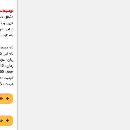
توضیحات 
نشنال جئ
ترین و م
از این م
راهکارها
نام مستند
نام این 
زبان : دو
زمان : 45 دقیقه
حجم : 200 مگابایت
کیفیت : 576p (عالی)
فرمت :MKV
خل
خر