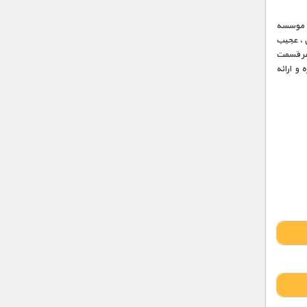
 آثار مستند موسسه
 ، عجیب
هر قسمت
و ارائه