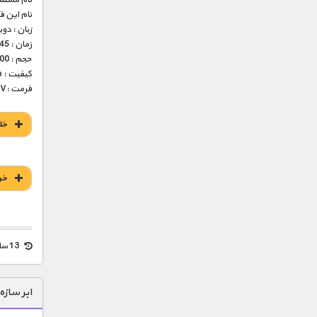
نام این 
زبان : دو
زمان : 45 دقیقه
حجم : 200 مگابایت
کیفیت : 576p (عالی)
فرمت :MKV
خل
خر
13 سال قبل
ابر سازه