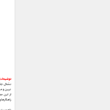
توضیحات 
نشنال جئ
ترین و م
از این م
راهکارها
نام مستند