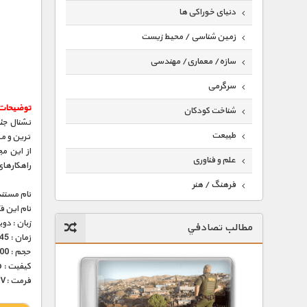
دنیای خوراکی ها
زمین شناسی / محیط زیست
سازه/ معماری/ مهندسی
سرگرمی
توضیحات 
شناخت کودکان
نشنال جئ
طبیعت
ترین و م
از این م
علم و فناوری
راهکارها
فرهنگ / هنر
نام مستند
نام این 
کیهان / نجوم
زبان : دو
مطالب تصادفي
گردشگری
زمان : 45 دقیقه
حجم : 200 مگابایت
ماورایی
کیفیت : 576p (عالی)
فرمت :MKV
مسابقات / ورزشی