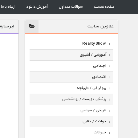
صفحه نخست
سوالات متداول
آموزش دانلود
ارتباط با ما
عناوين سايت
ابر سازه
Reality Show
آموزشی / آشپزی
اجتماعی
اقتصادی
بیوگرافی / تاریخچه
پزشکی / زیست / روانشناسی
تاریخی / سیاسی
حوادث / جنایی
حیوانات