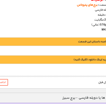
قسمت
:
برج های پتروناس
بله فارسی
اصه داستان این قسمت
يد لينک دانلود (کليک کنيد)
1900 تومان – خريد لينک دانلود (افزودن به سبد خريد)
ادام
 ها با دوبله فارسی – برج سیرز