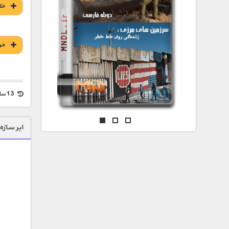
مستند های اختصاصی
خل
خر
13 سال قبل
ابر ساز