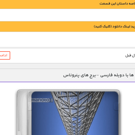
اصه داستان این قسمت
يد لينک دانلود (کليک کنيد)
1900 تومان – خريد لينک دانلود (افزودن به سبد خريد)
ادام
ه ها با دوبله فارسی – برج های پتروناس