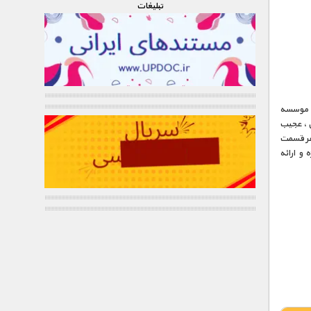
تبليغات
 آثار مستند موسسه
 ، عجیب
هر قسمت
و ارائه