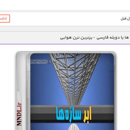
1900 تومان – خريد لينک دانلود (افزودن به سبد خريد)
ادام
ه ها با دوبله فارسی – برترین ترن هوایی