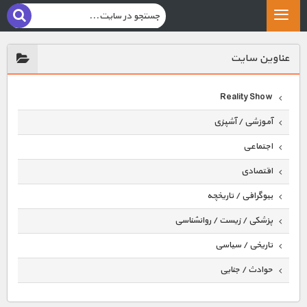
عناوين سايت
Reality Show
آموزشی / آشپزی
اجتماعی
اقتصادی
بیوگرافی / تاریخچه
پزشکی / زیست / روانشناسی
تاریخی / سیاسی
حوادث / جنایی
حیوانات