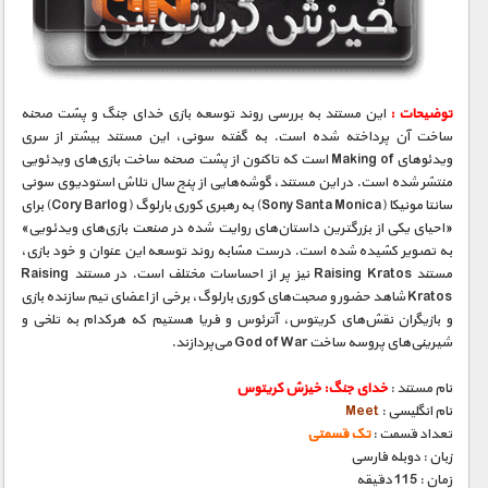
مستند های اختصاصی
توضیحات :
این مستند به بررسی روند توسعه بازی خدای جنگ و پشت صحنه
ساخت آن پرداخته شده است. به گفته سونی، این مستند بیشتر از سری
ویدئوهای Making of است که تاکنون از پشت صحنه ساخت بازی‌های ویدئویی
منتشر شده است. در این مستند، گوشه‌هایی از پنج سال تلاش استودیوی سونی
سانتا مونیکا (Sony Santa Monica) به رهبری کوری بارلوگ (Cory Barlog) برای
«احیای یکی از بزرگترین داستان‌های روایت شده در صنعت بازی‌های ویدئویی»
به تصویر کشیده شده است. درست مشابه روند توسعه این عنوان و خود بازی،
مستند Raising Kratos نیز پر از احساسات مختلف است. در مستند Raising
Kratos شاهد حضور و صحبت‌های کوری بارلوگ، برخی از اعضای تیم سازنده بازی
و بازیگران نقش‌های کریتوس، آترئوس و فریا هستیم که هرکدام به تلخی و
شیرینی‌های پروسه ساخت God of War می‌پردازند.
نام مستند :
خدای جنگ: خیزش کریتوس
نام انگلیسی :
Meet
تعداد قسمت :
تک قسمتی
زبان : دوبله فارسی
زمان : 115 دقیقه