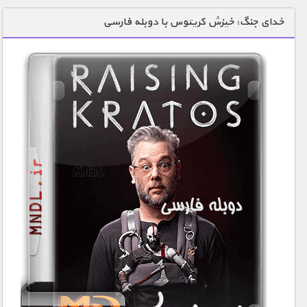
دنیای خوراکی ها
خدای جنگ: خیزش کریتوس با دوبله فارسی
زمین شناسی / محیط زیست
سازه/ معماری/ مهندسی
سرگرمی
شناخت کودکان
طبیعت
علم و فناوری
فرهنگ / هنر
کیهان / نجوم
گردشگری
ماورایی
مسابقات / ورزشی