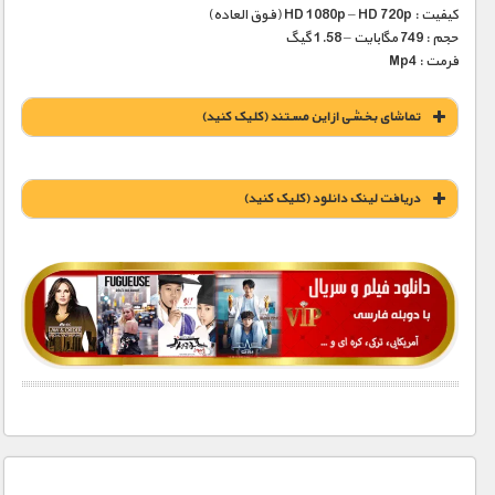
کیفیت : HD 1080p – HD 720p (فوق العاده)
حجم : 749 مگابایت – 1.58 گیگ
فرمت : Mp4
تماشای بخشی از این مستند (کلیک کنید)
دریافت لينک دانلود (کليک کنيد)
1900 تومان – خريد لينک دانلود (افزودن به سبد خريد)