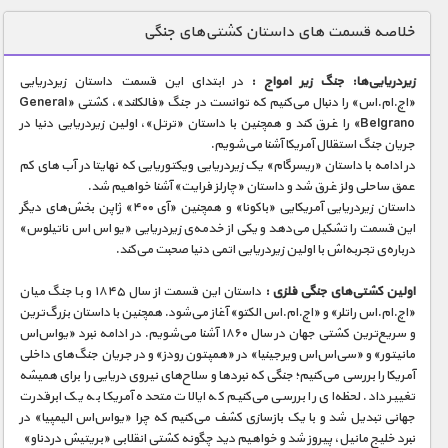
دنیای خوراکی ها
خلاصه قسمت های داستان کشتی‌های جنگی
زمین شناسی / محیط زیست
زیردریایی‌ها: جنگ زیر امواج :
در ابتدای این قسمت داستان زیردریایی
سازه/ معماری/ مهندسی
«اچ.ام.اس» را دنبال می‌کنیم که توانست در جنگ «فالکلند»، کشتی «General
Belgrano» را غرق کند و همچنین با داستان «ترتل»، اولین زیردریایی دنیا در
سرگرمی
جریان جنگ استقلال آمریکا آشنا می‌شویم.
شناخت کودکان
در ادامه با داستان «ریسرگام» یک زیردریایی ویکتوریایی که نهایتا در آب های کم
عمق ساحلی ولز غرق شد و داستان «چارلز فرایت» آشنا خواهیم شد.
طبیعت
داستان زیردریایی آمریکایی «باکونا» و همچنین «آی ۴۰۰» ژاپن بخش‌های دیگر
این قسمت را تشکیل می‌دهد و یکی از خدمه‌ی زیردریایی «یو اس اس ناتیلوس»
علم و فناوری
درباره‌ی تجربه‌اش با اولین زیردریایی اتمی دنیا صحبت می‌کند.
فرهنگ / هنر
اولین کشتی‌های جنگی فلزی :
داستان این قسمت از سال ۱۸۴۵ و با جنگ میان
کیهان / نجوم
«اچ.ام.اس راتلر» و «اچ.ام.اس الکتو» آغاز می‌شود. همچنین با داستان بزرگ‌ترین
و سریع‌ترین کشتی جهان در سال ۱۸۶۰ آشنا می‌شویم. در ادامه نبرد «یو‌اس‌اس
گردشگری
مانیتور» و «سی‌اس‌اس ویرجینیا» در «همپتون رودز» و در جریان جنگ‌های داخلی
آمریکا را بررسی می‌کنیم؛ جنگی که نبردها و سلاح‌های نیروی دریایی را برای همیشه
ماورایی
تغییر داد. لحظه‌ای را بررسی می‌کنیم که ایالات متحده آمریکا به یک ابرقدرت
مسابقات / ورزشی
جهانی تبدیل شد و با یک بازسازی کشف می‌کنیم که چرا «یو‌اس‌اس الیمپیا» در
نبرد خلیج مانیل، پیروز شد و خواهیم دید چگونه کشتی انقلابی «بریتیش دردناو»