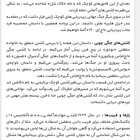
تعدای از این قایق‌های کوچک که با نام «کاک شل» شناخته می‌شد، به شکلی
بی‌نظیر به کشتی‌های آلمانی حمله کردند.
اما در سوی دیگر جنگ جهانی زیردریایی‌های کوچک ژاپنی قرار داشت که در حمله به
بندر «پرل هاربر» نقش داشتند. در این برنامه همچنین با داستان منحصربه فرد
نجات زیردریایی «اچ ای – ۱۹» آشنا خواهیم شد.
کشتی‌های جنگی چوبی :
داستان این هفته را با بررسی کشتی متعلق به خانواده
سلطنتی «تودور» در پنج قرن پیش آغاز می‌کنیم. در ادامه با کشتی جنگی
«اچ‌ام‌اس ویکتوری» آشنا می‌شویم و از تاکتیک‌های جنگی آدمیرال «نلسون» که
باعث پیروزی او در جنگ‌ها می‌شد، رمزگشایی می‌کنیم و داستان ناوچه‌ی
«یو‌اس‌اس کانستیتوشن» را روایت می‌کنیم که توانست کشتی متعلق به نیروی
دریایی سلطنتی بریتانیا به نام «اچ‌ام‌اس گریر» را شکست دهد.
در ادامه‌ی این قسمت با استان بی‌نظیر کشتی کوچک برتانیایی به نام «کانلین اند
می» آشنا می‌شویم که در مسیرهای خطرناک آبی رفت‌و‌آمد می‌کرد. توانایی‌های
این کشتی نشان داد که کشتی‌های جنگی چوبی حتا تا قرن بیستم نقش مهمی در
نبردهای دریایی داشته‌اند.
رازها و فریب‌ها :
در سال ۱۹۳۹ کشتی مهاجم آلمانی به نام «آتلانتیس» از
تاکتیک‌های مختلف برای فریب دادن متفقین استفاده می‌کرد. مثلا از دکل‌های
مصنوعی استفاده می‌کرد و گاهی ملوانان آن به شکل زن‌ها لباس می‌پوشیدند تا
به این شکل شناسایی آن به عنوان کشتی جنگی دشمن برای بریتانیایی‌ها مشکل