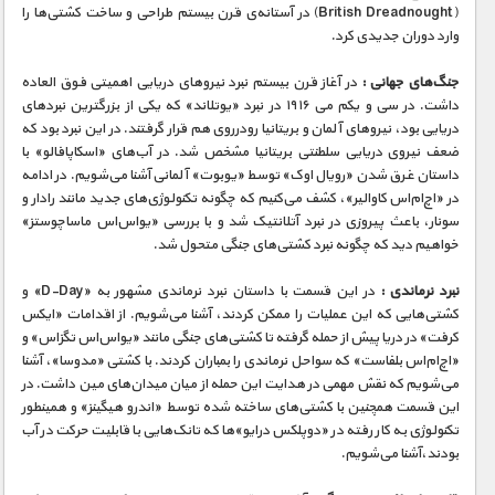
مستند های اختصاصی
(British Dreadnought) در آستانه‌ی قرن بیستم طراحی و ساخت کشتی‌ها را
وارد دوران جدیدی کرد.
جنگ‌های جهانی :
در آغاز قرن بیستم نبرد نیروهای دریایی اهمیتی فوق العاده
داشت. در سی و یکم می ۱۹۱۶ در نبرد «یوتلاند» که یکی از بزرگترین نبردهای
دریایی بود، نیروهای آلمان و بریتانیا رودرروی هم قرار گرفتند. در این نبرد بود که
ضعف نیروی دریایی سلطنتی بریتانیا مشخص شد. در آب‌های «اسکاپافالو» با
داستان غرق شدن «رویال اوک» توسط «یوبوت» آلمانی آشنا می‌شویم. در ادامه
در «اچ‌ام‌اس کاوالیر»، کشف می‌کنیم که چگونه تکنولوژی‌های جدید مانند رادار و
سونار، باعث پیروزی در نبرد آتلانتیک شد و با بررسی «یو‌اس‌اس ماساچوستز»
خواهیم دید که چگونه نبرد کشتی‌های جنگی متحول شد.
نبرد نرماندی :
در این قسمت با داستان نبرد نرماندی مشهور به «D-Day» و
کشتی‌هایی که این عملیات را ممکن کردند، آشنا می‌شویم. از اقدامات «ایکس
کرفت» در دریا پیش از حمله گرفته تا کشتی‌های جنگی مانند «یو‌اس‌اس تگزاس» و
«اچ‌ام‌اس بلفاست» که سواحل نرماندی را بمباران کردند. با کشتی «مدوسا»، آشنا
می‌شویم که نقش مهمی در هدایت این حمله از میان میدان‌های مین داشت. در
این قسمت همچنین با کشتی‌های ساخته شده توسط «اندرو هیگینز» و همینطور
تکنولوژی به کار رفته در «دوپلکس درایو»ها که تانک‌هایی با قابلیت حرکت در آب
بودند،آشنا می‌شویم.