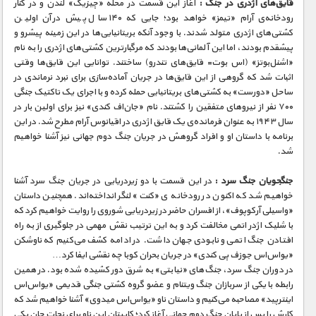
قایق‌های اژدری در جنگ :
آغاز این قسمت در محله «چیزیک» لندن و در کنار
رودخانه‌ی آرام «تیمز» خواهد بود؛ جایی که ۱۴۰ سال پیش در آن اولین
کشتی‌های اژدری متولد شدند. با وجود آنکه بریتانیایی‌ها در این زمینه پیشرو و
پیشقدم بودند، اما این آلمانی‌ها بودند که مرگبارترین کشتی‌های اژدری را به نام
«اشنل‌بوتز» (اس بوت= قایق‌های تندرو) ساختند. توانایی این قایق‌ها وقتی
اثبات شد که گروهی از این قایق‌ها در جریان آماده‌سازی برای نبرد نرماندی در
ساحل «دورست» به کشتی‌های بریتانیایی حمله کرده و با اجرای یک تاکتیک جنگی
۷۰۰ نفر از نیروهای متفقین را کشتند. نام «جان‌اف‌ کندی» نیز برای اولین بار در
سال ۱۹۴۳ به عنوان فرمانده‌ی یک قایق اژدری در اقیانوس آرام مطرح شد. در این
برنامه با داستان او و افراد گروهش در جریان جنگ دوم جهانی نیز آشنا خواهیم
شد.
جنگجویان جنگ سرد :
در این قسمت با دو زیردریایی در جریان جنگ سرد آشنا
خواهیم شد که اکنون در رودخانه ی «کنت» لنگر انداخته‌اند. همچنین داستان
«واسیلی آرکوپوف»، از افسران حاضر در زیردریایی شوروی را روایت خواهیم کرد که
با شلیک اژدر اتمی مخالفت کرد و به این ترتیب نقش مهمی در جلوگیری از به راه
افتادن جنگ اتمی و نابودی جهان داشت. در ادامه کشف می‌کنیم که ناوشکن
«یو‌اس‌اس جوزف پی کندی» در جریان بحران کوبا چه نقشی ایفا کرد…
در دوران جنگ سرد، جنگ‌های «نیابتی» به شرق دور کشیده شده بود. در همین
رابطه با یکی از سربازان جنگ ویتنام و عضو گروه کشتی جنگی قدیمی «یو‌اس‌اس
اینترپید» مصاحبه می‌کنیم و داستان ناو «یو‌اس‌اس میدوی» آشنا خواهیم شد که
کارش را پس از پایان جنگ دوم جهانی آغاز کرد؛ کاپیتان این ناو برای نجات جان یکی