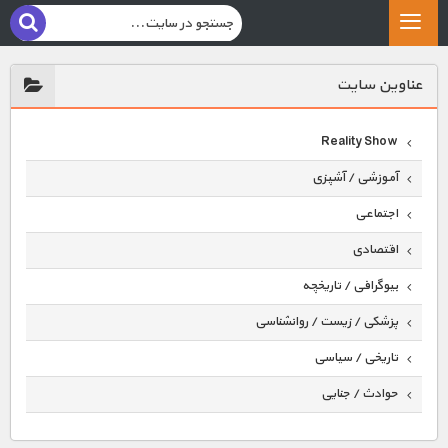
عناوين سايت
Reality Show
آموزشی / آشپزی
اجتماعی
اقتصادی
بیوگرافی / تاریخچه
پزشکی / زیست / روانشناسی
تاریخی / سیاسی
حوادث / جنایی
حیوانات