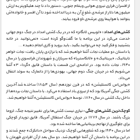
از افسران فراری نیروی هوایی ویتنام جنوبی، دستور داد تا چند هلیکوپتر به ارزش
میلیون‌ها دلار از عرشه‌ی شلوغ آن به دریا انداخته شود تا آن افسر و خانواده‌اش
بتوانند با هواپیما روی عرشه‌ی ناو فرود بیایند.
کشتی‌های امداد :
«لوییس لانگانز» که در در یک کشتی امداد در جنگ دوم جهانی
خدمت می‌کرد در این برنامه با ما گفت‌و‌گو کرده است: «نمی‌توانید در خانه
بتشینید و فکر کنید چه می‌توانید بکنید، باید بروید و کاری انجام دهید»…
با داستان دو عملیات نجات آشنا خواهیم شد که با تراژدی پایان یافت: نجات خواهر
تایتانیک، «بریتانیک» و «لانکاستریا» که سریازان و شهروندان فرانسوی را در سال
۱۹۴۰، نجات داده بود. در ادامه‌ی این قسمت با داستان قایق «گردا- ۳» آشنا
می‌شویم که در جریان جنگ دوم جهانی، یهودی‌ها را از دانمارک به سوئد انتقال
می‌داد.
«یو‌اس‌اس کانستلیشن» که در قرن نوزدهم (سال ۱۸۵۴) ساخته شد آخرین
کشتی جنگی آمریکا بود که از نیروی باد استفاده می‌کرد. با داستان نجات برده‌ها از
داخل یک کشتی در سال ۱۸۶۰، توسط «یو‌اس‌اس کانستلیشن» آشنا خواهیم شد.
کوچک‌ترین کشتی‌های جنگی :
نیازی نیست کشتی‌ها برای تغییر نتیجه جنگ، لزوما
بزرگ باشند. در سال ۱۷۷۶ در جریان جنگ استقلال آمریکا، قایق توپدار کوچکی
برای جلوگیری از تهاجم بریتانیایی‌ها ساخته شده بود.
اما در سال ۱۹۴۰ بود که شناورهایی کوچک نزدیک سواحل «دانکرک» جمع شدند و
در این برنامه با داستان آن آشنا خواهیم شد. دو سال بعد از آن افرادی قهرمان با