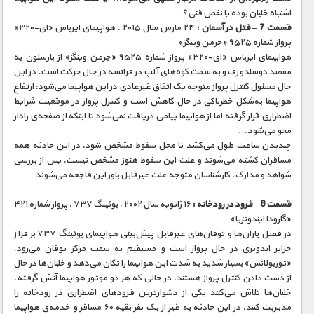
اشتباه خلبان بوده یا نقص فنی؟…
قسمت 7 – قتل در آسمان :
۲۴ مارس سال ۲۰۱۵ . هواپیمای ایرباس «ای-۳۲۰»
پرواز شماره ۹۵۲۵ «جرمن وینگز»
هواپیمای ایرباس «ای-۳۲۰» پرواز شماره ۹۵۲۵ «جرمن وینگز» از بارسلون به
مقصد دوسلدورف و به سمت کوه‌های آلپ در فرانسه در حال حرکت است. در این
حال مسئول کنترل پرواز متوجه یک اتفاق غیرعادی در این هواپیما می‌شود: ارتفاع
هواپیما به‌شکل خطرناکی در حال کاهش است و کنترل پرواز در موقعیت شرایط
اضطراری قرار گرفته اما از هواپیما پیامی دریافت نمی‌شود تا اینکه از صفحه‌ی رادار
محو می‌شود…
چندیدن ساعت طول می‌کشد تا محل سقوط مشخص شود. در این حادثه همه
مسافران کشته می‌شوند و علت این سقوط هنوز مشخص نیست. پس از بررسی
شواهد و مدارک، کارشناسان متوجه علت غیرقابل باور این فاجعه می‌شوند…
قسمت 8 – فرود در رودخانه :
۱۶ ژانویه سال ۲۰۰۲ . بوئینگ ۷۳۷ . پرواز شماره ۴۲۱
«گارودا ایندونزیا»
در فصل باران‌ها و توفان‌های غیرقابل پیش‌بینی هواپیمای بوئینگ ۷۳۷ بر فراز
جزایر اندونزی در حال پرواز است و مستقیم به سمت مرکز توفان می‌رود.
«توربولانس» بسیار شدید به شدت این هواپیما را تکان می‌دهد و خلبان‌ها در حال
از دست دادن کنترل پرواز هستند. در حالی که هر دو موتور هواپیما آتش گرفته،
خلبان‌ها تلاش می‌کنند یکی از دشوارترین فرودهای اضطراری در رودخانه را
مدیریت کنند. در این حادثه به غیر از یک نفر بقیه ۶۰ مسافر و خدمه‌ی هواپیما