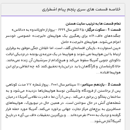
دنیای خوراکی ها
خلاصه قسمت های سری پنجم پیام اضطراری
زمین شناسی / محیط زیست
تمام قسمت ها به ترتیب سایت هستن
سازه/ معماری/ مهندسی
قسمت 1 – سکوت مرگبار :
۲۵ اکتبر سال ۱۹۹۹ – پرواز از «اورلاندو» به «دالاس»
جنگنده‌های «اف-۱۶» برای رهگیری یک هواپیمای «لیرجت» خصوصی خودسر
سرگرمی
اعزام می‌شوند. هواپیمای «لیرجت» حامل
شناخت کودکان
«پین استوارت»، بازیکن افسانه‌ای گلف، است. اما خلبانان جنگی موفق به برقراری
ارتباط با این هواپیما نمی ‌شوند و هواپیما در یک مزرعه‌ی یونجه در نزدیکی ایالت
طبیعت
داکوتای جنوبی آمریکا سقوط می‌کند و هیچ‌کدام از سرنشینان آن زنده نمی‌مانند.
حالا کارشناسان و کارآگاهان باید در این‌باره تحقیق کنند که چه اتفاقی برای این
علم و فناوری
هواپیما افتاده…
فرهنگ / هنر
قسمت 2 – یازدهم سپتامبر :
۱۱ سپتامبر سال ۲۰۰۱ . پرواز شماره ۷۷ مدت کوتاهی
کیهان / نجوم
پس از برخاستن از فرودگاه واشینگتن توسط هواپیمارباها دزدیده می‌شود و به
ساختمان پنتاگون برخورد می‌کند. پس از آن نماد قدرت نظامی آمریکا در میان
گردشگری
شعله‌های آتش در حال سوختن است. در همین حال در نیویورک، هواپیماهای
مسافربری به برج‌های مرکز تجارت جهانی برخورد می‌کنند. آمریکا مورد حمله قرار
ماورایی
گرفته و نزدیک به ۳۰۰۰ نفر مرده‌اند… و بزرگترین تحقیقات «اف.بی.آی» در تاریخ
مسابقات / ورزشی
آمریکا آغاز می‌شود…