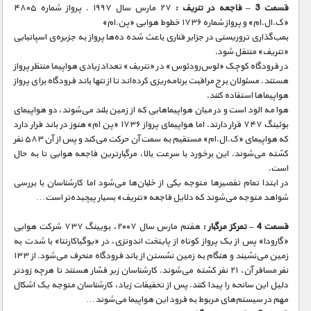
مستند های اختصاصی
قسمت 3 – فاجعه در تنریف :
۲۷ مارس سال ۱۹۹۷ . پرواز شماره ۴۸۰۵
«ک.ال.ام» و پرواز شماره ۱۷۳۶ خطوط هوایی «پن.ام»
بمب‌گذاری تروریستی در جزایر قناری باعث شده ده‌ها پرواز به جزیره‌ی اسپانیایی
«تنریف» منتقل شود.
در فرودگاه کوچک «لوس‌رودئوس» در «تنریف» تعداد زیادی هواپیما منتظر پرواز
هستند. مسئولان برج مراقبت برنامه‌ریزی کرده‌اند تا از تنها باند فرودگاه برای پرواز
هواپیماها استفاده کنند.
هوا مه الود است و در میان هواپیماهایی که از زمین بلند می‌شوند، دو هواپیمای
بوئینگ ۷۴۷ قرار دارند. اما هواپیمای پرواز ۱۷۳۶ «پن ام» هنوز در باند قرار دارد
که هواپیمای «ک.ال.ام» مستقیم به سمت آن حرکت می‌کند و پس از آن ۵۸۳ نفر
کشته می‌شوند. این برخورد با سرعت بالا، مرگبارترین فاجعه هوایی تا به حال
است.
در ابتدا تمام تقصیرها متوجه یکی از خلبان‌ها می‌شود اما کارشناسان با بررسی
شواهد متوجه می‌شوند که دلایل فاجعه «تنریف» بسیار پیچیده‌تر است…
قسمت 4 – تمرکز مرگبار :
هفتم مارس سال ۲۰۰۷، بویینگ ۷۳۷ شرکت هوایی
«گارودا» پس از یک پرواز کوتاه از پایتخت اندونزی، در «یوگیاکارنتا» با شدت به
زمین می‌نشیند و هنگام به زمین نشستن از باند فرودگاه منحرف می‌شود. از ۱۳۳
نفر مسافر آن، ۲۱ نفر کشته می‌شوند. کارشناسان زیر فشار هستند تا هرچه زودتر
دلیل این سانحه را پیدا کنند. پس از تحقیقات زیاد، کارشناسان متوجه یک اشکال
مهم در سیستم‌های مربوط به فرود این هواپیما می‌شوند…