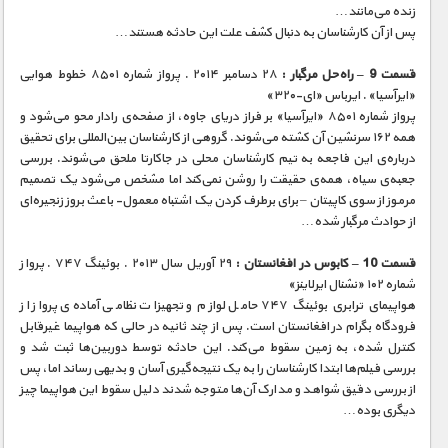
زنده می‌مانند…
پس از آن کارشناسان به دنبال کشف علت این حادثه هستند…
قسمت 9 – راه‌حل مرگبار :
۲۸ دسامبر ۲۰۱۴ . پرواز شماره ۸۵۰۱ خطوط هوایی
«ایرآسیا» . ایرباس «ای-۳۲۰»
پرواز شماره ۸۵۰۱ «ایرآسیا» بر فراز دریای جاوه، از صفحه‌ی رادار محو می‌شود و
همه ۱۶۲ سرنشین آن کشته می‌شوند. گروهی از کارشناسان بین‌المللی برای تحقیق
درباره‌ی این فاجعه به تیم کارشناسان محلی در جاکارتا ملحق می‌شوند. بررسی
جعبه‌ی سیاه، همه‌ی حقیقت را روشن نمی‌کند اما مشخص می‌شود یک تصمیم
مرموز از سوی کاپیتان – برای برطرف کردن یک اشتباه معمول- باعث بروز زنجیره‌ای
از حوادث مرگبار شده…
قسمت 10 – کابوس در افغانستان :
۲۹ آوریل سال ۲۰۱۳ . بوئینگ ۷۴۷ . پرواز
شماره ۱۰۲ «نشنال ایرلاینز»
هواپیمای ترابری بوئینگ ۷۴۷ حامل لوازم و تجهیزات نظامی آماده‌ی پرواز از
فرودگاه بگرام در افغانستان است. پس از چند ثانیه در حالی که هواپیما غیرقابل
کنترل شده، به زمین سقوط می‌کند. این حادثه توسط دوربین‌ها ثبت شد و
بررسی فیلم‌ها ابتدا کارشناسان را به یک نتیجه‌گیری آسان و بدیهی رساند اما، پس
از بررسی دقیق شواهد و مدارک آن‌ها متوجه شدند دلیل سقوط این هواپیما چیز
دیگری بوده…