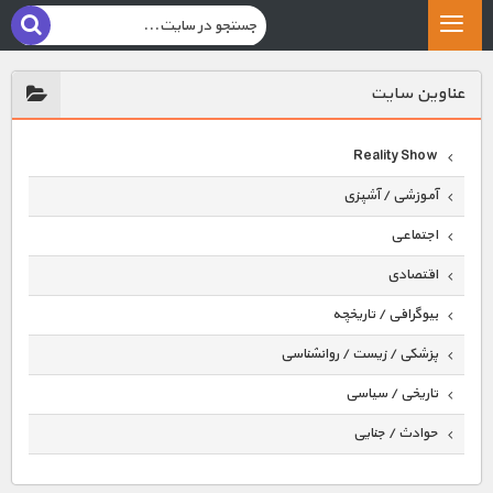
عناوين سايت
Reality Show
آموزشی / آشپزی
اجتماعی
اقتصادی
بیوگرافی / تاریخچه
پزشکی / زیست / روانشناسی
تاریخی / سیاسی
حوادث / جنایی
حیوانات