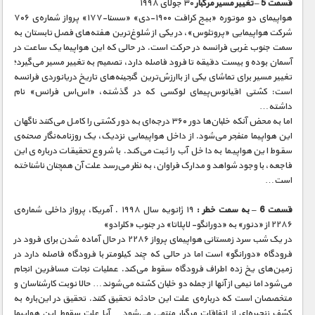
قسمت 5 – تغییر مسیر مرگبار
۳۰ جولای ۱۹۹۸
هواپیمای دو موتوره «بیج کرافت ۱۹۰۰-دی» «سسنا-۱۷۷» پرواز شماره‌ی ۷۰۶
شرکت هواپیمایی «پروتئوس»، در یکی از شلوغ‌ترین هفته‌های فصل تابستان به
سمت جنوب غربی فرانسه در حرکت است. در حالی که این هواپیما یک ساعت در
آسمان بوده و بیست دقیقه تا فرود فاصله دارد، تصمیم به تغییر مسیر می‌گیرد؛
تغییر مسیر برای تماشای یکی از باارزش‌ترین گنجینه‌های تاریخ دریانوردی فرانسه
است: کشتی اقیانوس‌پیمای لوکسی که در گذشته، «اس‌اس فرانس» نام
داشته…
اما به محض آنکه خلبان‌ها دور ۳۶۰ درجه‌ای به دور کشتی را کامل می‌کنند ناگهان
این هواپیما منفجر می‌شود. از داخل هواپیمایی نزدیک، یک روزنامه‌نگار صحنه‌ی
سقوط این هواپیما به داخل آب را ثبت می‌کند. با شروع تحقیقات درباره‌ی این
فاجعه، با وجود شواهد و مدارک فراوان، به نظر می‌رسد علت آن همچنان ناشناخته
است…
قسمت 6 – به سمت خطر :
۱۹ ژانویه سال ۱۹۹۸ . آمریکا، پرواز داخلی شماره‌ی
۲۲۸۶ از «دنور» به «دورانگو- لاپلاتا» در جنوب «کلرادو»
در یک شب سرد زمستانی هواپیمای پرواز ۲۲۸۶ در حال آماده شدن برای فرود در
فرودگاه «دورانگو» است اما در حالی که چند کیلومتر با فرودگاه فاصله دارد در
زمین‌های یخ زده اطراف فرودگاه سقوط می‌کند. عملیات نجات مسافرین انجام
می‌شود اما نیمی از آنها از جمله دو خلبان کشته می‌شوند… حالا نوبت کارشناسان و
متخصصان است که درباره‌ی علت این حادثه تحقیق کنند. تحقیق در این‌باره به
کشف زنجیره‌ای از اتفاقات مرگبار منتهی می‌شود… آیا علت سقوط این هواپیما