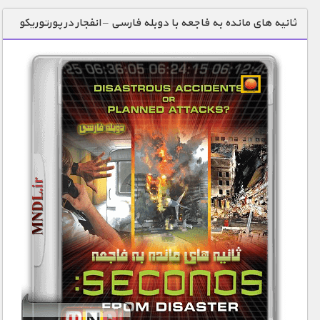
دنیای خوراکی ها
ثانیه های مانده به فاجعه با دوبله فارسی – انفجار در پورتوریکو
زمین شناسی / محیط زیست
سازه/ معماری/ مهندسی
سرگرمی
شناخت کودکان
طبیعت
علم و فناوری
فرهنگ / هنر
کیهان / نجوم
گردشگری
ماورایی
مسابقات / ورزشی