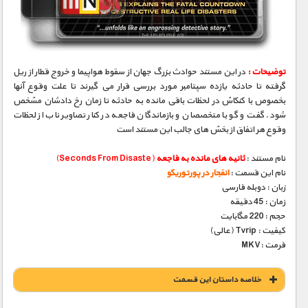
مستند های اختصاصی
توضیحات :
در این مستند حوادث بزرگ جهان از سقوط هواپیما و خروج قطار از ریل
گرفته تا حادثه یازده سپتامبر مورد بررسی قرار می گیرند تا علت وقوع آنها
بخصوص با کنکاش در لحظات باقی مانده به حادثه تا زمان رخ دادشان مشخص
شود. گفت و گو با متخصصان و بازماندگان فاجعه در کنار تصاویر ناب از لحظات
وقوع هر اتفاق از بخش های جالب این مستند است
نام مستند :
ثانیه های مانده به فاجعه
(Seconds From Disaste)
نام این قسمت :
انفجار در پورتوریکو
زبان : دوبله فارسی
زمان : 45 دقیقه
حجم : 220 مگابایت
کیفیت : Tvrip (عالی)
فرمت :MKV
خلاصه داستان این قسمت