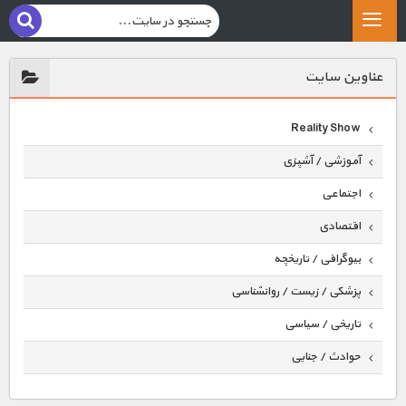
عناوين سايت
Reality Show
آموزشی / آشپزی
اجتماعی
اقتصادی
بیوگرافی / تاریخچه
پزشکی / زیست / روانشناسی
تاریخی / سیاسی
حوادث / جنایی
حیوانات