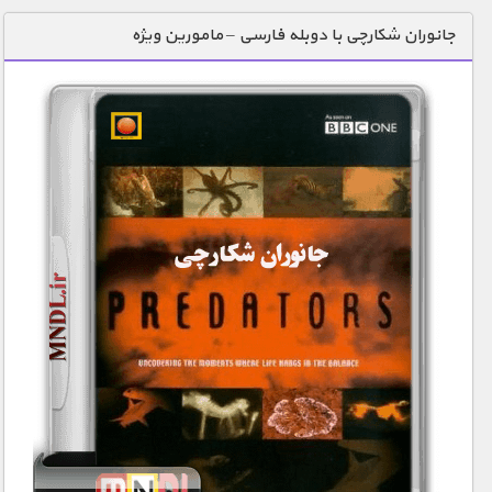
دنیای خوراکی ها
جانوران شکارچی با دوبله فارسی – مامورین ویژه
زمین شناسی / محیط زیست
سازه/ معماری/ مهندسی
سرگرمی
شناخت کودکان
طبیعت
علم و فناوری
فرهنگ / هنر
کیهان / نجوم
گردشگری
ماورایی
مسابقات / ورزشی