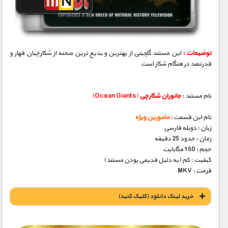
مستند های اختصاصی
توضیحات :
این مستند گلچینی از بهترین و بدیع ترین صحنه از شکارچیان قهار و
قدرتمند در هنگام شکار است
نام مستند :
جانوران شکارچی
(Ocean Giants)
نام این قسمت :
مامورین ویژه
زبان : دوبله فارسی
زمان : حدود 25 دقیقه
حجم : 150 مگابایت
کیفیت : کم (به دلیل قدیمی بودن مستند)
فرمت : MKV
خريد لينک دانلود (کليک کنيد)