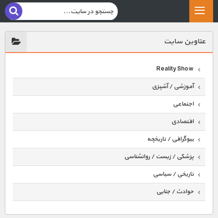
عناوين سايت
Reality Show
آموزشی / آشپزی
اجتماعی
اقتصادی
بیوگرافی / تاریخچه
پزشکی / زیست / روانشناسی
تاریخی / سیاسی
حوادث / جنایی
حیوانات