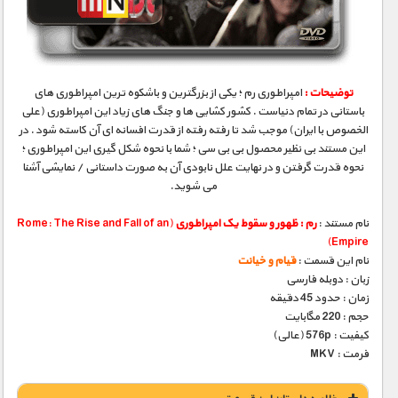
مستند های اختصاصی
توضیحات :
امپراطوری رم ؛ یکی از بزرگترین و باشکوه ترین امپراطوری های
باستانی در تمام دنیاست . کشور کشایی ها و جنگ های زیاد این امپراطوری (علی
الخصوص با ایران) موجب شد تا رفته رفته از قدرت افسانه ای آن کاسته شود . در
این مستند بی نظیر محصول بی بی سی ؛ شما با نحوه شکل گیری این امپراطوری ؛
نحوه قدرت گرفتن و در نهایت علل نابودی آن به صورت داستانی / نمایشی آشنا
می شوید.
نام مستند :
رم : ظهور و سقوط یک امپراطوری
(Rome: The Rise and Fall of an
Empire)
نام این قسمت :
قیام و خیانت
زبان : دوبله فارسی
زمان : حدود 45 دقیقه
حجم : 220 مگابایت
کیفیت : 576p (عالی)
فرمت : MKV