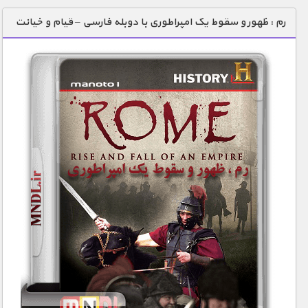
دنیای خوراکی ها
رم : ظهور و سقوط یک امپراطوری با دوبله فارسی – قیام و خیانت
زمین شناسی / محیط زیست
سازه/ معماری/ مهندسی
سرگرمی
شناخت کودکان
طبیعت
علم و فناوری
فرهنگ / هنر
کیهان / نجوم
گردشگری
ماورایی
مسابقات / ورزشی