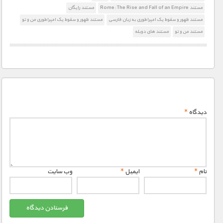
مستند Rome: The Rise and Fall of an Empire
مستند رایگان
مستند ظهور و سقوط یک امپراطوری به زبان فارسی
مستند ظهور و سقوط یک امپراطوری من و تو
مستند من و تو
مستند های دوبله
دیدگاه
*
نام
*
ایمیل
*
وب‌ سایت