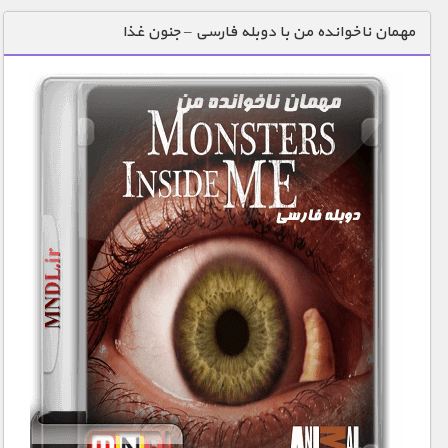
دنیای خوراکی ها
مهمان ناخوانده من با دوبله فارسی – جنون غذا
زمین شناسی / محیط زیست
سازه/ معماری/ مهندسی
سرگرمی
شناخت کودکان
طبیعت
علم و فناوری
فرهنگ / هنر
کیهان / نجوم
گردشگری
ماورایی
مسابقات / ورزشی