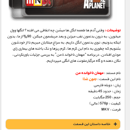
مستند های اختصاصی
توضیحات :
وقتی آدم ها طعمه انگل ها میشن چه اتفاقی می افته؟ انگلها وول
میخورن، به درون بدنمون نقب میزنن و بعد مریضمون میکنن. 90% از ما، بدون
اینکه بدونیم، توی بدنمون انگل داریم. به سراغ مبتلایان میریم تا از خودشون
بشنویم که چطوری به دام این کرم ها، کرم ریزها و تک یاخته های بیماری زای
موذی افتادن. در برنامه “مهمان ناخواندهٔ من” به بررسی جزئیات باورنکردنی،
تکان دهنده و گاه مرگبارعفونت های انگلی میپردازیم.
نام مستند :
مهمان ناخوانده من
نام این قسمت :
جنون غذا
زبان : دوبله فارسی
زمان : حدود 45 دقیقه
حجم : 250 مگابایت
کیفیت : 576p (عالی)
فرمت : MKV
خلاصه داستان این قسمت