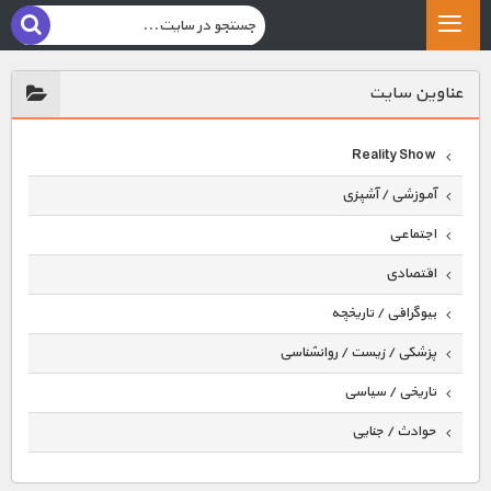
عناوين سايت
Reality Show
آموزشی / آشپزی
اجتماعی
اقتصادی
بیوگرافی / تاریخچه
پزشکی / زیست / روانشناسی
تاریخی / سیاسی
حوادث / جنایی
حیوانات