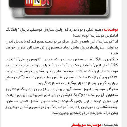
مستند های اختصاصی
توضیحات :
هیچ شکی وجود ندارد که اولین ستاره‌ی موسیقی تاریخ، “ولفگانگ
آمادئوس موتسارت” بوده است!
آیا “موتسارت”، این نابغه‌ی خلاق، هرگز می‌توانست تصور کند که با تبدیل شدن
به اولین سوپراستار تاریخ، عامل ایجاد سیستم پرورش ستارگان امروزی خواهد
شد؟
بزرگترین ستارگان قرن بیستم و بیست و یکم همچون “الویس پرسلی”، “لیدی
گاگا”، “جان لنون”، “مایکل جکسون” و “مدونا”، تنها می‌توانند رویای دستیابی به
موفقیت‌های او را داشته باشند. موفقیت‌هایی مثل: بیشترین فروش قرن، تولید
۶۲۶ اثر و بیش از ۲۰۰ ساعت موسیقی، فروش ۱۰۰ میلیون نسخه از آثار در سطح
جهان و نگارش بیش از ۱۲ هزار بیوگرافی مختلف از زندگی او.
ستارگان موسیقی امروز، مطمئنا آرزوی برخورداری از چنین بازه‌ی گسترده‌ای از
مخاطبان، آرزوی استفاده از آهنگ‌هایشان در بازی‌های کامپیوتری و رویای دریافت
این میزان توجه از این بازه‌ی گسترده از متخصصین، شامل انسان شناسان،
جامعه شناسان و مورخین را دارند. “موتسارت”، با وجود سپری شدن دو قرن از
زمان مرگ، هنوز هم در هر زمینه‌ای بهترین است.
نام مستند :
موتسارت: سوپراستار