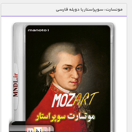
دنیای خوراکی ها
موتسارت: سوپراستار با دوبله فارسی
زمین شناسی / محیط زیست
سازه/ معماری/ مهندسی
سرگرمی
شناخت کودکان
طبیعت
علم و فناوری
فرهنگ / هنر
کیهان / نجوم
گردشگری
ماورایی
مسابقات / ورزشی