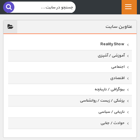
عناوين سايت
Reality Show
آموزشی / آشپزی
اجتماعی
اقتصادی
بیوگرافی / تاریخچه
پزشکی / زیست / روانشناسی
تاریخی / سیاسی
حوادث / جنایی
حیوانات