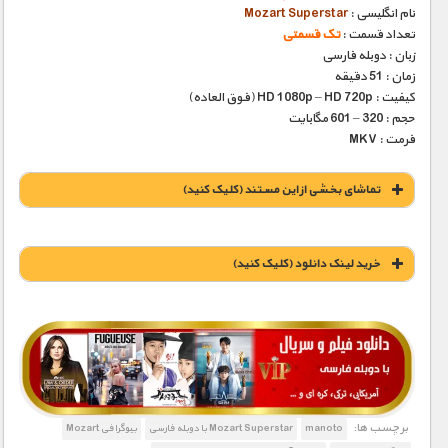
نام انگلیسی :
Mozart Superstar
تعداد قسمت :
تک قسمتی
زبان : دوبله فارسی
زمان : 51 دقیقه
کیفیت : HD 1080p – HD 720p (فوق العاده)
حجم : 320 – 601 مگابایت
فرمت : MKV
تماشای بخشی از این مستند (کلیک کنید)
خريد لينک دانلود (کليک کنيد)
1900 تومان – خريد لينک دانلود (افزودن به سبد خريد)
برچسب ها:
manoto
Mozart Superstar با دوبله فارسی
بیوگرافی Mozart