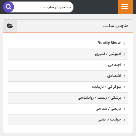
عناوين سايت
Reality Show
آموزشی / آشپزی
اجتماعی
اقتصادی
بیوگرافی / تاریخچه
پزشکی / زیست / روانشناسی
تاریخی / سیاسی
حوادث / جنایی
حیوانات