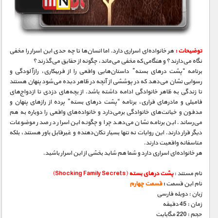
مستند های اختصاصی
توضیحات :
هر خانواده‌ای‌ اسراری دارد. اما انسان‌ها تا چه حدی این اسرار را مخفی
نگاه می‌دارند؟ و هنگامی‌که مخفی می‌ماند، چگونه از حقایق می‌گذرند؟
برنامه “پشت درهای بسته” داستان‌هایی واقعی را از فریبکاری، رازآلودگی و
رسوایی نشان می‌دهد که در پوششی از آنچه در ظاهر دیده می‌شود پنهان هستند
تا زندگی به ظاهر خانوادگی ادامه داشته باشد. از بچه‌های دزدی تا ازدواج‌های
فامیلی و مادرهای فراری، برنامه “پشت درهای بسته” پرده از رازهای پنهان و
مدفون و خیانت‌های خانوادگی برمی‌دارد و خانواده‌های واقعی را دوباره به هم
می‌رساند. این برنامه نشان می‌دهد چرا و چگونه این اسرار در صدر موضوعات
دیگر قرار دارند. این روایات نه تنها بسیار تکان‌دهنده و غیرقابل باور هستند، بلکه
متاسفانه واقعیت دارند.
هر خانواده‌ای اسراری دارد و شما هم شاید بخشی از این اسرار باشید.
نام مستند :
پشت درهای بسته
(Shocking Family Secrets)
نام این قسمت
:
قسمت چهارم
زبان : دوبله فارسی
زمان : 45 دقیقه
حجم : 220 مگابایت