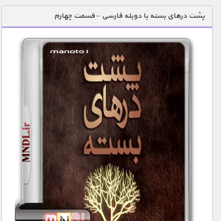
دنیای خوراکی ها
پشت درهای بسته با دوبله فارسی – قسمت چهارم
زمین شناسی / محیط زیست
سازه/ معماری/ مهندسی
سرگرمی
شناخت کودکان
طبیعت
علم و فناوری
فرهنگ / هنر
کیهان / نجوم
گردشگری
ماورایی
مسابقات / ورزشی