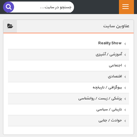
عناوين سايت
Reality Show
آموزشی / آشپزی
اجتماعی
اقتصادی
بیوگرافی / تاریخچه
پزشکی / زیست / روانشناسی
تاریخی / سیاسی
حوادث / جنایی
حیوانات