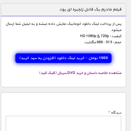
دنیای خوراکی ها
فیلم مادرم یک قاتل زنجیره ای بود
زمین شناسی / محیط زیست
پس از پرداخت لینک دانلود اتوماتیک نمایش داده میشه و به ایمیل شما ارسال
سازه/ معماری/ مهندسی
میشود
کیفیت : HD 1080p & 720p
سرگرمی
حجم : 513 – 989 مگابایت
شناخت کودکان
1900 تومان – خرید لینک دانلود (افزودن به سبد خريد)
طبیعت
علم و فناوری
مشاهده خلاصه داستان و خرید DVD سریال (کلیک کنید)
فرهنگ / هنر
کیهان / نجوم
گردشگری
ماورایی
دیدگاه
*
مسابقات / ورزشی