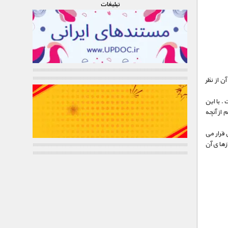
تبليغات
ن از نظر
. با این
 از آنچه
 قرار می
ازهای آن