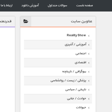
صفحه نخست
سوالات متداول
آموزش دانلود
ارتباط با ما
عناوين سايت
قدرتمند
Reality Show
آموزشی / آشپزی
اجتماعی
اقتصادی
بیوگرافی / تاریخچه
پزشکی / زیست / روانشناسی
تاریخی / سیاسی
حوادث / جنایی
حیوانات