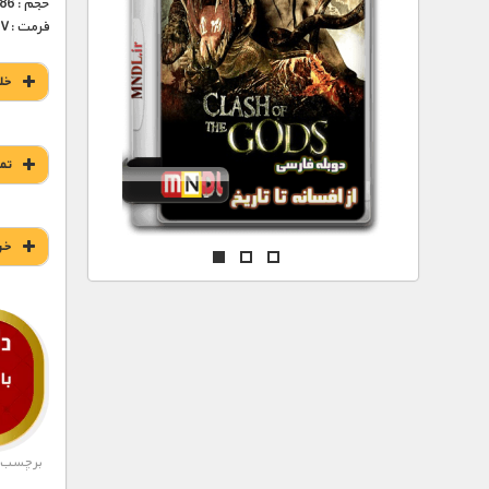
مستند های اختصاصی
حجم : 486 – 885 مگابایت
فرمت :MKV
خل
تم
خر
برچسب ه