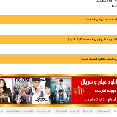
اصه داستان این قسمت
اشای بخشی از این قسمت (کلیک کنید)
يد لينک دانلود (کليک کنيد)
1900 تومان – خريد لينک دانلود (افزودن به سبد خريد)
ا:
خسارت طوفان
قدرت باد
قدرت بد
قدرت طوفان
قدرت گردباد
قدرتمندترین نیوری طبیعت
نیر