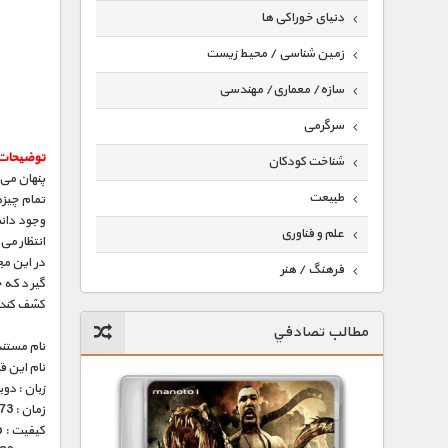
دنیای خوراکی ها
زمین شناسی / محیط زیست
سازه/ معماری/ مهندسی
سرگرمی
توضیحات
شناخت کودکان
پنهان می 
طبیعت
تمام چیزه
وجود دانش
علم و فناوری
انتظار می
در این مج
فرهنگ / هنر
گیرد که خ
کشف کند
کیهان / نجوم
مطالب تصادفي
گردشگری
نام مستند
نام این 
ماورایی
زبان : دو
زمان : 73 دقیقه
مسابقات / ورزشی
کیفیت : HD 1080p – HD 720p (فوق العاده)