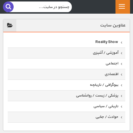
عناوين سايت
Reality Show
آموزشی / آشپزی
اجتماعی
اقتصادی
بیوگرافی / تاریخچه
پزشکی / زیست / روانشناسی
تاریخی / سیاسی
حوادث / جنایی
حیوانات