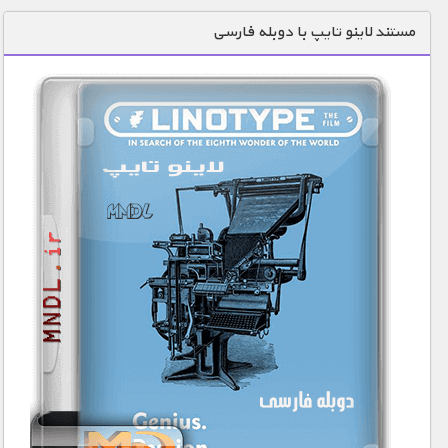
دنیای خوراکی ها
مستند لاینو تایپ با دوبله فارسی
زمین شناسی / محیط زیست
سازه/ معماری/ مهندسی
سرگرمی
شناخت کودکان
طبیعت
علم و فناوری
فرهنگ / هنر
کیهان / نجوم
گردشگری
ماورایی
مسابقات / ورزشی