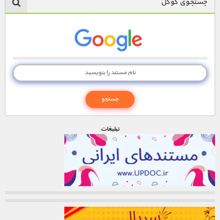
جستجوی گوگل
تبليغات