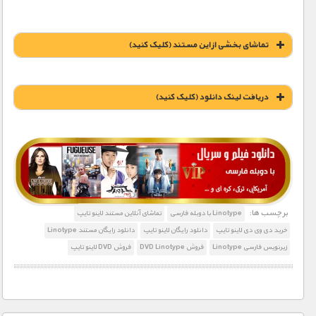
تماشای بخشی از این مستند (کلیک کنید)
دریافت لينک دانلود (کليک کنيد)
1900 تومان – خريد لينک دانلود (افزودن به سبد خريد)
برچسب ها:
Linotype با دوبله فارسی
تماشای آنلاین مستند لاینو تایپ
خرید دی وی دی لاینو تایپ
دانلود رایگان لاینو تایپ
دانلود رایگان مستند Linotype
زیرنویس فارسی Linotype
فروش DVD Linotype
فروش DVD لاینو تایپ