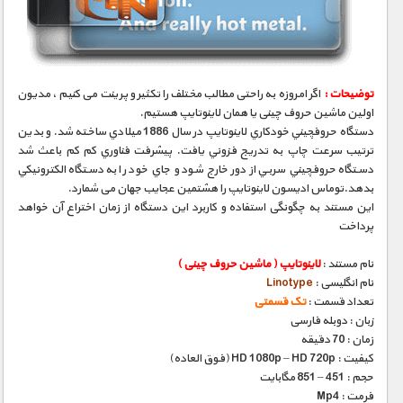
مستند های اختصاصی
توضیحات :
اگر امروزه به راحتی مطالب مختلف را تکثیر و پرینت می کنیم ، مدیون
اولین ماشین حروف چینی یا همان لاینوتایپ هستیم.
دستگاه حروفچيني خودكاري لاينوتايپ در سال 1886 ميلادي ساخته شد. و بدين
ترتيب سرعت چاپ به تدريج فزوني يافت. پيشرفت فناوري كم كم باعث شد
دستگاه حروفچيني سربي از دور خارج شود و جاي خود را به دستگاه الكترونيكي
بدهد.توماس ادیسون لاینوتایپ را هشتمین عجایب جهان می شمارد.
این مستند به چگونگی استفاده و کاربرد این دستگاه از زمان اختراع آن خواهد
پرداخت
نام مستند :
لاینوتایپ ( ماشین حروف چینی )
نام انگلیسی :
Linotype
تعداد قسمت :
تک قسمتی
زبان : دوبله فارسی
زمان : 70 دقیقه
کیفیت : HD 1080p – HD 720p (فوق العاده)
حجم : 451 – 851 مگابایت
فرمت : Mp4