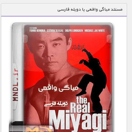
دنیای خوراکی ها
مستند میاگی واقعی با دوبله فارسی
زمین شناسی / محیط زیست
سازه/ معماری/ مهندسی
سرگرمی
شناخت کودکان
طبیعت
علم و فناوری
فرهنگ / هنر
کیهان / نجوم
گردشگری
ماورایی
مسابقات / ورزشی