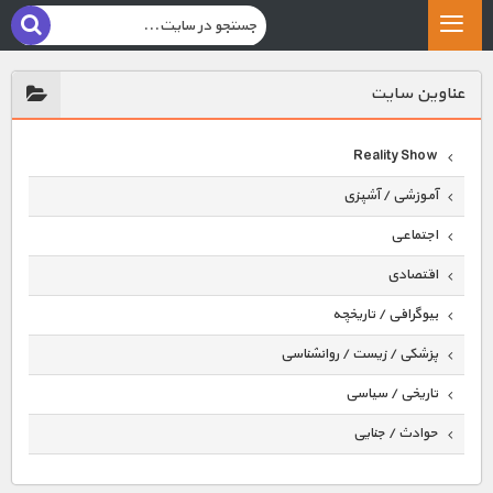
عناوين سايت
Reality Show
آموزشی / آشپزی
اجتماعی
اقتصادی
بیوگرافی / تاریخچه
پزشکی / زیست / روانشناسی
تاریخی / سیاسی
حوادث / جنایی
حیوانات