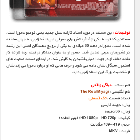
مستند های اختصاصی
توضیحات :
ین مستند در مورد استاد کاراته نسل جدید یعنی فومیو دمورا است.
مستندی که توسط یکی از شاگردانش برای معرفی این نابغه ژاپنی به جهان ساخته
شده است. دمورا در دهه 60 میلادی به یکی از ترویج دهندگان اصلی این رشته
در کشورهای غربی تبدیل شد. حضور او به عنوان بدلکار در فیلم بچه کاراته کار
نقطه عطف او در جهت اعتبار بخشیدن به کارش شد. در ابتدای مستند صحبت های
استیون سیگال نشان داده می شود و حرف هایی که او درباره دمورا می زند نشان
از شخصیت بزرگ این استاد ژاپنی دارد.
نام مستند :
میاگی واقعی
نام انگلیسی :
The Real Miyagi
تعداد قسمت :
تک قسمتی
زبان : دوبله فارسی
زمان : 66 دقیقه
کیفیت : HD 1080p – HD 720p (فوق العاده)
حجم : 419 – 789 مگابایت
فرمت : MKV