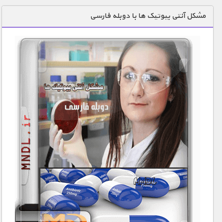
دنیای خوراکی ها
مشکل آنتی بیوتیک ها با دوبله فارسی
زمین شناسی / محیط زیست
سازه/ معماری/ مهندسی
سرگرمی
شناخت کودکان
طبیعت
علم و فناوری
فرهنگ / هنر
کیهان / نجوم
گردشگری
ماورایی
مسابقات / ورزشی