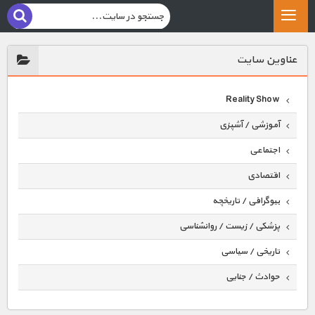
عناوين سايت
Reality Show
آموزشی / آشپزی
اجتماعی
اقتصادی
بیوگرافی / تاریخچه
پزشکی / زیست / روانشناسی
تاریخی / سیاسی
حوادث / جنایی
حیوانات