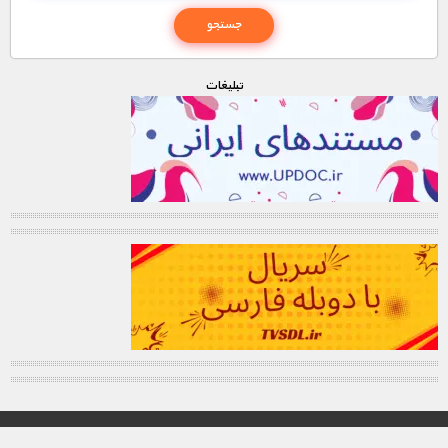
تبليغات
© تمامی حقوق این وب سایت برای "MNDL" محفوظ میباشد.