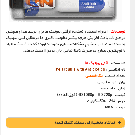
مستند های اختصاصی
توضیحات :
امروزه استفاده گسترده از آنتی بیوتیک ها برای تولید غذا و همچنین
در حیوانات باعث افزایش هرچه بیشتر مقاومت باکتری ها در مقابل آنتی بیوتیک
ها شده است. این موضوع مشکلات بسیاری به وجود آورده که باعث میشه افراد
با کوچکترین بیماری به صورت کاملا اتفاقی جان خود را از دست بدهند .
نام مستند :
آنتی بیوتیک ها
نام انگلیسی :
The Trouble with Antibiotics
تعداد قسمت :
تک قسمتی
زبان : دوبله فارسی
زمان : 49 دقیقه
کیفیت : HD 1080p – HD 720p (فوق العاده)
حجم : 314 – 594 مگابایت
فرمت : MKV
تماشای بخشی از این مستند (کلیک کنید)