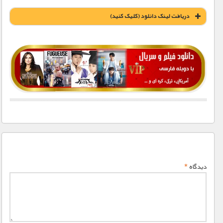
دریافت لينک دانلود (کليک کنيد)
1900 تومان – خريد لينک دانلود (افزودن به سبد خريد)
دیدگاه
*