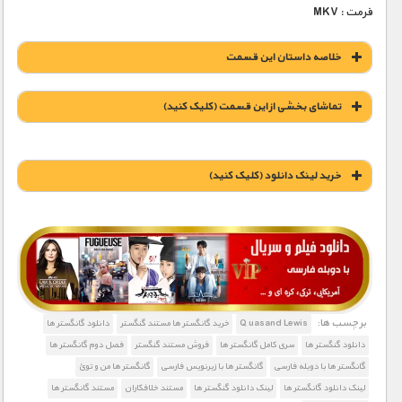
فرمت : MKV
خلاصه داستان این قسمت
تماشای بخشی از این قسمت (کلیک کنید)
خريد لينک دانلود (کليک کنيد)
1900 تومان – خريد لينک دانلود (افزودن به سبد خريد)
برچسب ها:
Q uasand Lewis
خرید گانگستر ها مستند گنگستر
دانلود گانگستر ها
دانلود گنگستر ها
سری کامل گانگستر ها
فروش مستند گنگستر
فصل دوم گانگستر ها
گانگستر ها با دوبله فارسی
گانگستر ها با زیرنویس فارسی
گانگستر ها من و توئ
لینک دانلود گانگستر ها
لینک دانلود گنگستر ها
مستند خلافکاران
مستند گانگستر ها