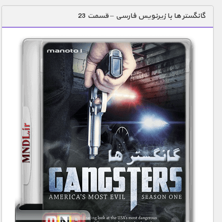
دنیای خوراکی ها
گانگستر ها با زیرنویس فارسی – قسمت 23
زمین شناسی / محیط زیست
سازه/ معماری/ مهندسی
سرگرمی
شناخت کودکان
طبیعت
علم و فناوری
فرهنگ / هنر
کیهان / نجوم
گردشگری
ماورایی
مسابقات / ورزشی