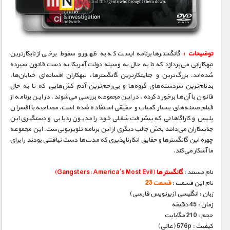
مستند های اختصاصی
توضیحات :
گانگستر‌ها برنامه‌ایست که به ظهور و سقوط برخی از نابکار‌ترین
تبهکارانی می‌پردازد که تا به حال به وسیله دولت آمریکا به دست قانون سپرده
شده‌اند. بزرگ‌ترین و جنایتکار‌ترین گانگستر‌ها، تبهکاران افسانه‌ای خیابان‌ها،
بدنام‌ترین سردسته‌های گروه‌ها و بی‌رحم‌ترین آدم کش‌هایی که تا به حال
قانون با آن‌ها برخورد کرده، در این مجموعه بررسی می‌شوند. در این برنامه از
فیلم صحنه‌های بسیار کمیاب و حقیقی استفاده شده است. مصاحبه‌ با افسران
پلیس و کاراگاهانی که پیشرفت شغلی خود را مدیون ردیابی و دستگیری این
جنایتکاران می‌دانند بخش جالب دیگری از این برنامه تلویزیونی‌ست. این مجموعه
چهره این گانگسترها و حقایق انکارناپذیری که مدت‌ها دست نیافتنی بودند را برای
ما آشکار می‌کند.
نام مستند :
گانگستر ها
(Gangsters: America’s Most Evil)
نام این قسمت :
قسمت 23
زبان : انگلیسی (زیرنویس فارسی)
زمان : 45 دقیقه
حجم : 210 مگابایت
کیفیت : 576p (عالی)