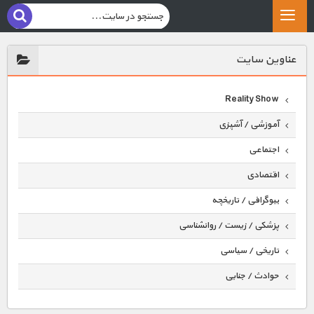
عناوين سايت
Reality Show
آموزشی / آشپزی
اجتماعی
اقتصادی
بیوگرافی / تاریخچه
پزشکی / زیست / روانشناسی
تاریخی / سیاسی
حوادث / جنایی
حیوانات