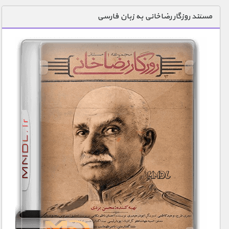
دنیای خوراکی ها
مستند روزگار رضاخانی به زبان فارسی
زمین شناسی / محیط زیست
سازه/ معماری/ مهندسی
سرگرمی
شناخت کودکان
طبیعت
علم و فناوری
فرهنگ / هنر
کیهان / نجوم
گردشگری
ماورایی
مسابقات / ورزشی