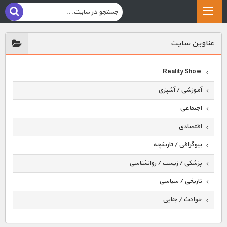
عناوين سايت
Reality Show
آموزشی / آشپزی
اجتماعی
اقتصادی
بیوگرافی / تاریخچه
پزشکی / زیست / روانشناسی
تاریخی / سیاسی
حوادث / جنایی
حیوانات