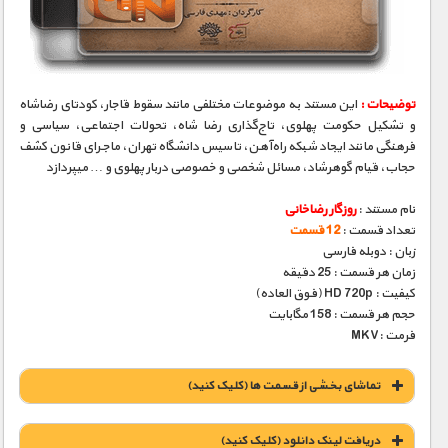
مستند های اختصاصی
توضیحات :
این مستند به موضوعات مختلفی مانند سقوط قاجار، کودتای رضاشاه
و تشکیل حکومت پهلوی، تاج‌گذاری رضا شاه، تحولات اجتماعی، سیاسی و
فرهنگی مانند ایجاد شبکه راه‌آهن، تاسیس دانشگاه تهران، ماجرای قانون کشف
حجاب، قیام گوهرشاد، مسائل شخصی و خصوصی دربار پهلوی و … میپردازد
نام مستند :
روزگار رضاخانی
تعداد قسمت :
12 قسمت
زبان : دوبله فارسی
زمان هر قسمت : 25 دقیقه
کیفیت : HD 720p (فوق العاده)
حجم هر قسمت : 158 مگابایت
فرمت :MKV
تماشای بخشی از قسمت ها (کلیک کنید)
دریافت لينک دانلود (کليک کنيد)