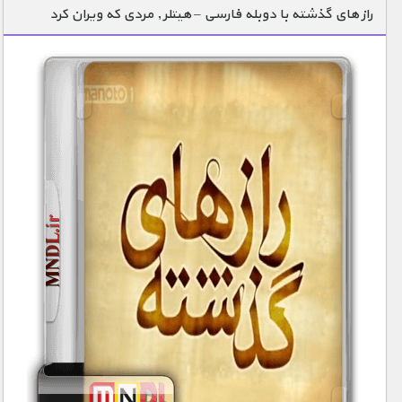
راز های گذشته با دوبله فارسی – هیتلر , مردی که ویران کرد