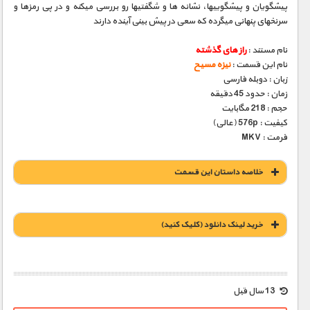
پیشگویان و پیشگوییها، نشانه­ ها و شگفتیها رو بررسی میکنه و در پی رمزها و
سرنخهای پنهانی میگرده که سعی در پیش بینی آینده دارند
نام مستند :
راز های گذشته
نام این قسمت :
نیزه مسیح
زبان : دوبله فارسی
زمان : حدود 45 دقیقه
حجم : 218 مگابایت
کیفیت : 576p (عالی)
فرمت : MKV
خلاصه داستان این قسمت
خريد لينک دانلود (کليک کنيد)
1900 تومان – خريد لينک دانلود (افزودن به سبد خريد)
13 سال قبل