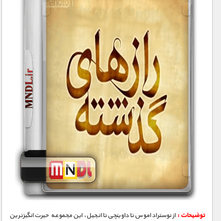
توضیحات :
از نوستراداموس تا داوینچی تا انجیل، این مجموعه حیرت انگیزترین