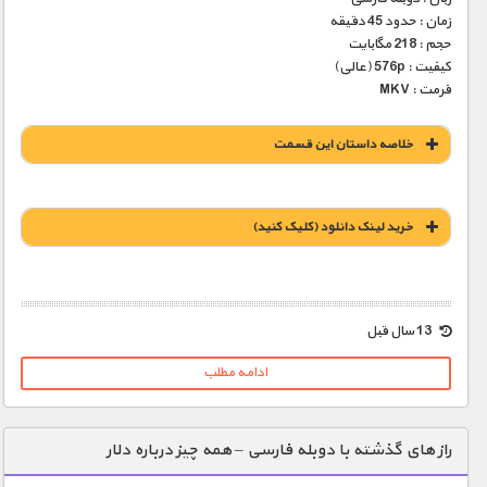
زمان : حدود 45 دقیقه
حجم : 218 مگابایت
کیفیت : 576p (عالی)
فرمت : MKV
خلاصه داستان این قسمت
خريد لينک دانلود (کليک کنيد)
1900 تومان – خريد لينک دانلود (افزودن به سبد خريد)
13 سال قبل
ادامه مطلب
راز های گذشته با دوبله فارسی – همه چیز درباره دلار