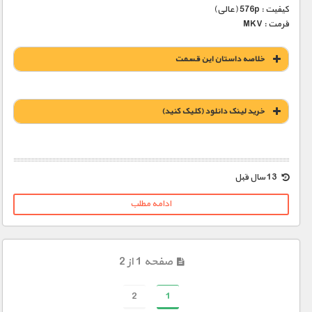
کیفیت : 576p (عالی)
فرمت : MKV
خلاصه داستان این قسمت
خريد لينک دانلود (کليک کنيد)
1900 تومان – خريد لينک دانلود (افزودن به سبد خريد)
13 سال قبل
ادامه مطلب
صفحه 1 از 2
2
1