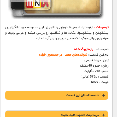
مستند های اختصاصی
توضیحات :
از نوستراداموس تا داوینچی تا انجیل، این مجموعه حیرت انگیزترین
پیشگویان و پیشگوییها، نشانه­ ها و شگفتیها رو بررسی میکنه و در پی رمزها و
سرنخهای پنهانی میگرده که سعی در پیش بینی آینده دارند
نام مستند :
راز های گذشته
نام این قسمت :
شوالیه‌های معبد – در جستجوی خزانه
زبان : دوبله فارسی
زمان : حدود 45 دقیقه
حجم : 218 مگابایت
کیفیت : 576p (عالی)
فرمت : MKV
خلاصه داستان این قسمت
خريد لينک دانلود (کليک کنيد)