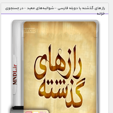
دنیای خوراکی ها
راز های گذشته با دوبله فارسی – شوالیه‌های معبد – در جستجوی
خزانه
زمین شناسی / محیط زیست
سازه/ معماری/ مهندسی
سرگرمی
شناخت کودکان
طبیعت
علم و فناوری
فرهنگ / هنر
کیهان / نجوم
گردشگری
ماورایی
مسابقات / ورزشی