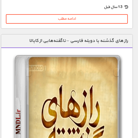
1900 تومان – خريد لينک دانلود (افزودن به سبد خريد)
13 سال قبل
ادامه مطلب
راز های گذشته با دوبله فارسی – ناگفته‌هایی‌ از کابالا