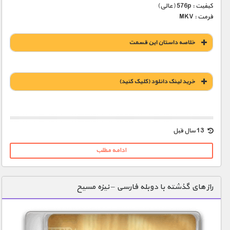
کیفیت : 576p (عالی)
فرمت : MKV
خلاصه داستان این قسمت
خريد لينک دانلود (کليک کنيد)
1900 تومان – خريد لينک دانلود (افزودن به سبد خريد)
13 سال قبل
ادامه مطلب
راز های گذشته با دوبله فارسی – نیزه مسیح