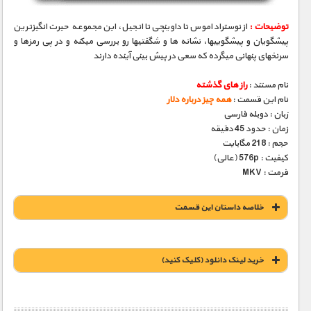
توضیحات :
از نوستراداموس تا داوینچی تا انجیل، این مجموعه حیرت انگیزترین
پیشگویان و پیشگوییها، نشانه­ ها و شگفتیها رو بررسی میکنه و در پی رمزها و
سرنخهای پنهانی میگرده که سعی در پیش بینی آینده دارند
نام مستند :
راز های گذشته
نام این قسمت :
همه چیز درباره دلار
زبان : دوبله فارسی
زمان : حدود 45 دقیقه
حجم : 218 مگابایت
کیفیت : 576p (عالی)
فرمت : MKV
خلاصه داستان این قسمت
خريد لينک دانلود (کليک کنيد)