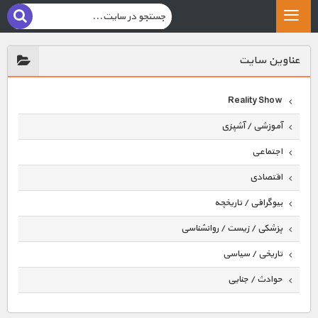
عناوين سايت
Reality Show
آموزشی / آشپزی
اجتماعی
اقتصادی
بیوگرافی / تاریخچه
پزشکی / زیست / روانشناسی
تاریخی / سیاسی
حوادث / جنایی
حیوانات