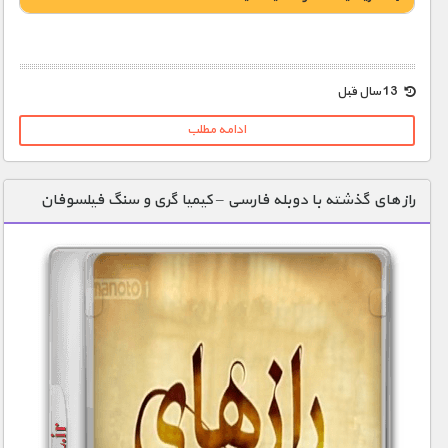
1900 تومان – خريد لينک دانلود (افزودن به سبد خريد)
13 سال قبل
ادامه مطلب
راز های گذشته با دوبله فارسی – کیمیا گری و سنگ فیلسوفان