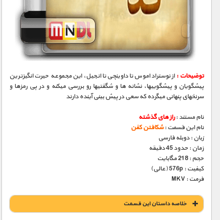
توضیحات :
از نوستراداموس تا داوینچی تا انجیل، این مجموعه حیرت انگیزترین
پیشگویان و پیشگوییها، نشانه­ ها و شگفتیها رو بررسی میکنه و در پی رمزها و
سرنخهای پنهانی میگرده که سعی در پیش بینی آینده دارند
نام مستند :
راز های گذشته
نام این قسمت :
شکافتن کفن
زبان : دوبله فارسی
زمان : حدود 45 دقیقه
حجم : 218 مگابایت
کیفیت : 576p (عالی)
فرمت : MKV
خلاصه داستان این قسمت