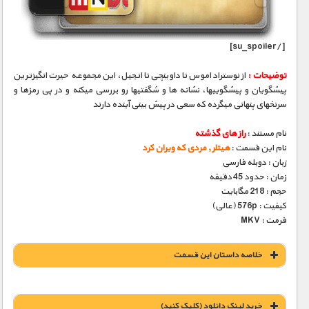
[/su_spoiler]
توضیحات :
از نوستراداموس تا داوینچی تا انجیل، این مجموعه حیرت انگیزترین
پیشگویان و پیشگوییها، نشانه­ ها و شگفتیها رو بررسی میکنه و در پی رمزها و
سرنخهای پنهانی میگرده که سعی در پیش بینی آینده دارند
نام مستند :
راز های گذشته
نام این قسمت :
هیتلر , مردی که ویران کرد
زبان : دوبله فارسی
زمان : حدود 45 دقیقه
حجم : 218 مگابایت
کیفیت : 576p (عالی)
فرمت : MKV
خلاصه داستان این قسمت
خريد لينک دانلود (کليک کنيد)