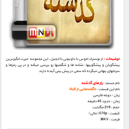
توضیحات :
از نوستراداموس تا داوینچی تا انجیل، این مجموعه حیرت انگیزترین
پیشگویان و پیشگوییها، نشانه­ ها و شگفتیها رو بررسی میکنه و در پی رمزها و
سرنخهای پنهانی میگرده که سعی در پیش بینی آینده دارند
نام مستند :
راز های گذشته
نام این قسمت :
ناگفته‌هایی‌ از کابالا
زبان : دوبله فارسی
زمان : حدود 45 دقیقه
حجم : 218 مگابایت
کیفیت : 576p (عالی)
فرمت : MKV