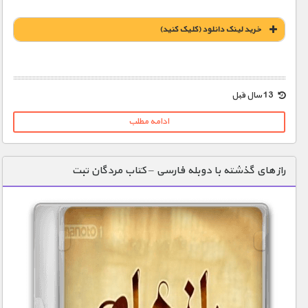
خريد لينک دانلود (کليک کنيد)
1900 تومان – خريد لينک دانلود (افزودن به سبد خريد)
13 سال قبل
ادامه مطلب
راز های گذشته با دوبله فارسی – کتاب مردگان تبت