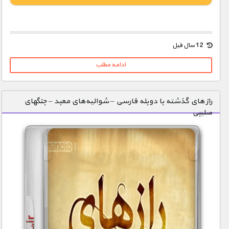
1900 تومان – خريد لينک دانلود (افزودن به سبد خريد)
12 سال قبل
ادامه مطلب
راز های گذشته با دوبله فارسی – شوالیه‌های معبد – جنگهای
صلیبی