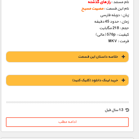
نام مستند :
راز های گذشته
نام این قسمت :
مصیبت مسیح
زبان : دوبله فارسی
زمان : حدود 45 دقیقه
حجم : 218 مگابایت
کیفیت : 576p (عالی)
فرمت : MKV
خلاصه داستان این قسمت
خريد لينک دانلود (کليک کنيد)
1900 تومان – خريد لينک دانلود (افزودن به سبد خريد)
13 سال قبل
ادامه مطلب