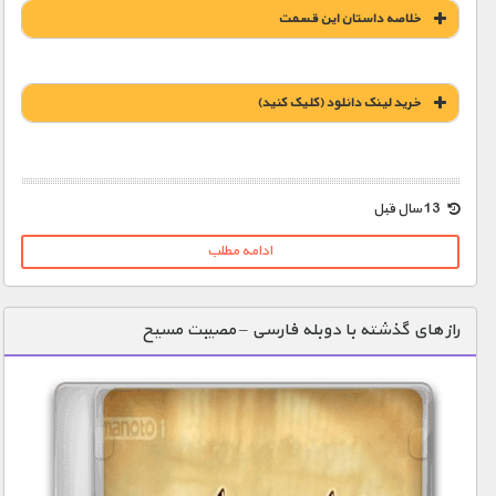
خلاصه داستان این قسمت
خريد لينک دانلود (کليک کنيد)
1900 تومان – خريد لينک دانلود (افزودن به سبد خريد)
13 سال قبل
ادامه مطلب
راز های گذشته با دوبله فارسی – مصیبت مسیح